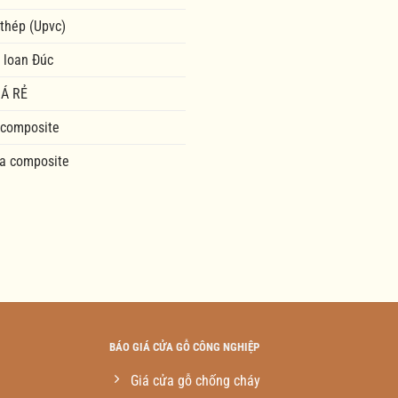
 thép (Upvc)
 loan Đúc
Á RẺ
 composite
a composite
BÁO GIÁ CỬA GỖ CÔNG NGHIỆP
Giá cửa gỗ chống cháy