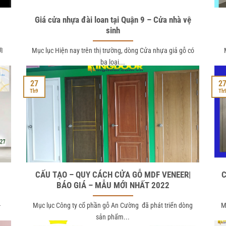
a
Giá cửa nhựa đài loan tại Quận 9 – Cửa nhà vệ
sinh
I
Mục lục Hiện nay trên thị trường, dòng Cửa nhựa giả gỗ có
ba loại...
27
2
Th9
Th
CẤU TẠO – QUY CÁCH CỬA GỖ MDF VENEER|
C
BÁO GIÁ – MẪU MỚI NHẤT 2022
–
Mục lục Công ty cổ phần gỗ An Cường đã phát triển dòng
M
sản phẩm...