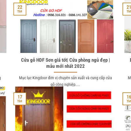
22
2
Th9
Th
a
Cửa gỗ HDF Sơn giá tốt| Cửa phòng ngủ đẹp |
mẫu mới nhất 2022
g
Mục lục Kingdoor đơn vị chuyên sản xuất và cung cấp cửa
M
gỗ công nghiệp....
17
1
Th9
Th