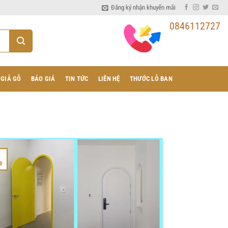
Đăng ký nhận khuyến mãi
0846112727
 GIẢ GỖ
BÁO GIÁ
TIN TỨC
LIÊN HỆ
THƯỚC LỖ BAN
8
0