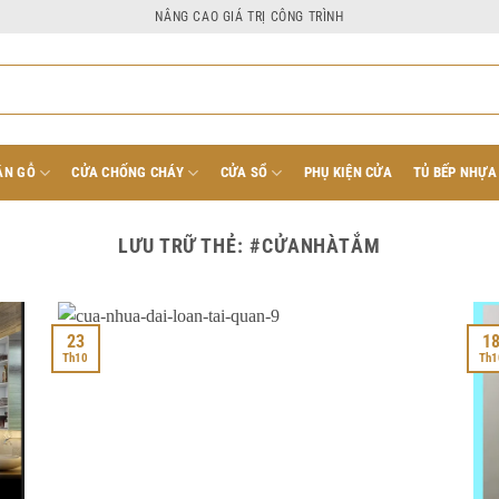
NÂNG CAO GIÁ TRỊ CÔNG TRÌNH
ÂN GỖ
CỬA CHỐNG CHÁY
CỬA SỔ
PHỤ KIỆN CỬA
TỦ BẾP NHỰA
LƯU TRỮ THẺ:
#CỬANHÀTẮM
23
1
Th10
Th1