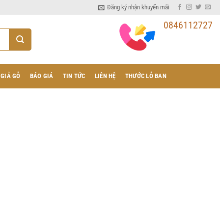
Đăng ký nhận khuyến mãi
0846112727
 GIẢ GỖ
BÁO GIÁ
TIN TỨC
LIÊN HỆ
THƯỚC LỖ BAN
5