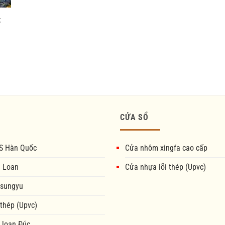
t
CỬA SỔ
S Hàn Quốc
Cửa nhôm xingfa cao cấp
i Loan
Cửa nhựa lõi thép (Upvc)
 sungyu
 thép (Upvc)
 loan Đúc