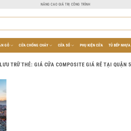
NÂNG CAO GIÁ TRỊ CÔNG TRÌNH
ÂN GỖ
CỬA CHỐNG CHÁY
CỬA SỔ
PHỤ KIỆN CỬA
TỦ BẾP NHỰA
LƯU TRỮ THẺ:
GIÁ CỬA COMPOSITE GIÁ RẺ TẠI QUẬN 