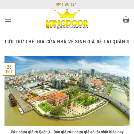
Bỏ
0911.597.127
qua
nội
dung
LƯU TRỮ THẺ:
GIÁ CỬA NHÀ VỆ SINH GIÁ RẺ TẠI QUẬN 4
26
Th11
Cửa nhựa giá rẻ Quận 4 | Báo giá cửa nhựa giả gỗ tốt nhất hiện nay