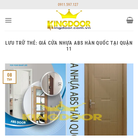
Bỏ
0911.597.127
qua
nội
dung
LƯU TRỮ THẺ:
GIÁ CỬA NHỰA ABS HÀN QUỐC TẠI QUẬN
11
08
Th9