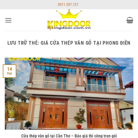
Bỏ
0911.597.127
qua
nội
dung
LƯU TRỮ THẺ:
GIÁ CỬA THÉP VÂN GỖ TẠI PHONG ĐIỀN
14
Th9
Cửa thép vân gỗ tại Cần Thơ – Báo giá thi công trọn gói