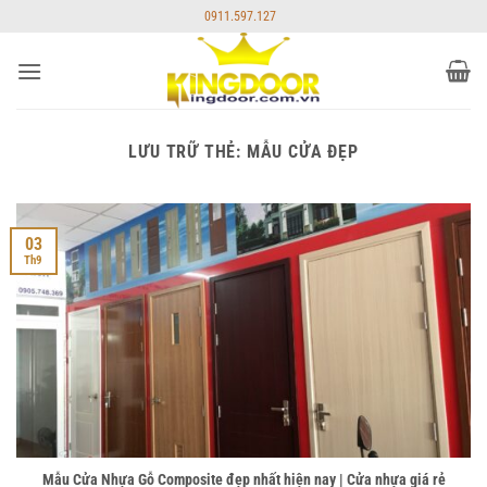
Bỏ
0911.597.127
qua
nội
dung
LƯU TRỮ THẺ:
MẪU CỬA ĐẸP
03
Th9
Mẫu Cửa Nhựa Gỗ Composite đẹp nhất hiện nay | Cửa nhựa giá rẻ