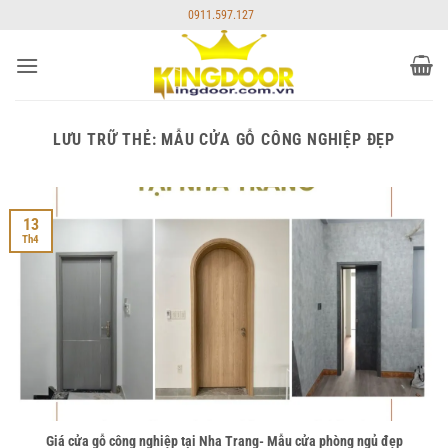
Bỏ
0911.597.127
qua
nội
dung
LƯU TRỮ THẺ:
MẪU CỬA GỖ CÔNG NGHIỆP ĐẸP
13
Th4
Giá cửa gỗ công nghiệp tại Nha Trang- Mẫu cửa phòng ngủ đẹp