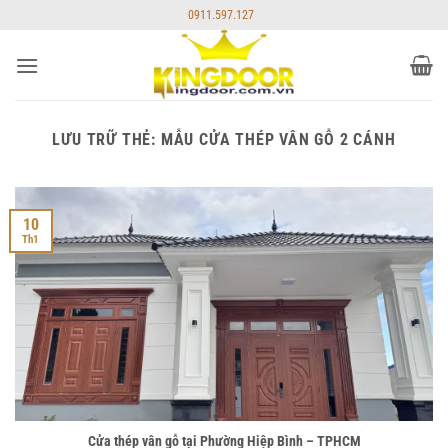
Bỏ
0911.597.127
qua
nội
dung
LƯU TRỮ THẺ:
MẪU CỬA THÉP VÂN GỖ 2 CÁNH
10
Th1
Cửa thép vân gỗ tại Phường Hiệp Bình – TPHCM