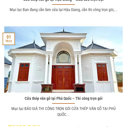
Mục lục Bạn đang cần làm cửa tại Hậu Giang, cần thi công trọn gói,...
01
Th12
Cửa thép vân gỗ tại Phú Quốc – Thi công trọn gói
Mục lục BÁO GIÁ THI CÔNG TRỌN GÓI CỬA THÉP VÂN GỖ TẠI PHÚ
QUỐC...