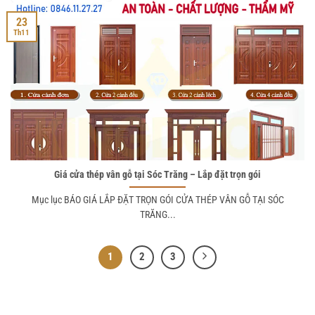
23
Th11
Giá cửa thép vân gỗ tại Sóc Trăng – Lắp đặt trọn gói
Mục lục BÁO GIÁ LẮP ĐẶT TRỌN GÓI CỬA THÉP VÂN GỖ TẠI SÓC
TRĂNG...
1
2
3