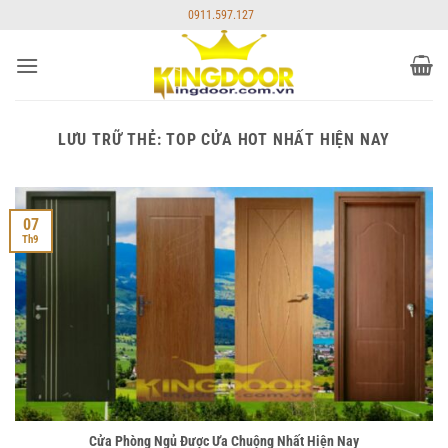
Bỏ
0911.597.127
qua
nội
dung
LƯU TRỮ THẺ:
TOP CỬA HOT NHẤT HIỆN NAY
07
Th9
Cửa Phòng Ngủ Được Ưa Chuộng Nhất Hiện Nay