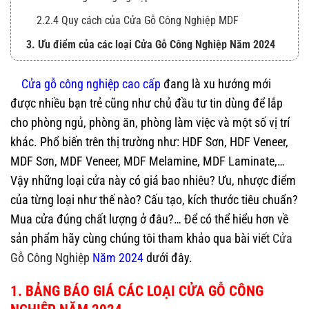
2.2.4 Quy cách của Cửa Gỗ Công Nghiệp MDF
3. Ưu điểm của các loại Cửa Gỗ Công Nghiệp Năm 2024
3.1 Ưu điểm của cửa gỗ HDF
Cửa gỗ công nghiệp cao cấp
đang là xu hướng mới
3.2 Ưu điểm của Cửa Gỗ Công Nghiệp MDF
được nhiều bạn trẻ cũng như chủ đầu tư tin dùng để lắp
4. Chính sách mua hàng Cửa Gỗ Công Nghiệp Năm 2024
cho phòng ngủ, phòng ăn, phòng làm việc và một số vị trí
4.1 Chính sách thanh toán đơn hàng
khác. Phổ biến trên thị trường như: HDF Sơn, HDF Veneer,
MDF Sơn, MDF Veneer, MDF Melamine, MDF Laminate,…
4.2 Chính sách vận chuyển
Vậy những loại cửa này có giá bao nhiêu? Ưu, nhược điểm
4.3 Chính sách lắp đặt
của từng loại như thế nào? Cấu tạo, kích thước tiêu chuẩn?
5. Những địa điểm Kingdoor đã từng cung cấp, lắp đặt
Mua cửa đúng chất lượng ở đâu?… Để có thể hiểu hơn về
Cửa Gỗ Công Nghiệp Năm 2024
sản phẩm hãy cùng chúng tôi tham khảo qua bài viết
Cửa
6. Tại Sao Nên Mua Cửa Gỗ Công Nghiệp Năm 2024
Gỗ Công Nghiệp
Năm 2024
dưới đây.
KINGDOOR?
1. BẢNG BÁO GIÁ CÁC LOẠI CỬA GỖ CÔNG
7. Đơn vị cung cấp Cửa Gỗ Công Nghiệp Năm 2024