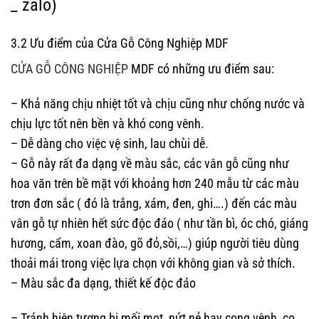
_ zalo)
3.2 Ưu điểm của Cửa Gỗ Công Nghiệp MDF
CỬA GỖ CÔNG NGHIỆP
MDF có những ưu điểm sau:
– Khả năng chịu nhiệt tốt và chịu cũng như chống nước và
chịu lực tốt nên bền và khó cong vênh.
– Dễ dàng cho việc vệ sinh, lau chùi dễ.
– Gỗ này rất đa dạng về màu sắc, các vân gỗ cũng như
hoa văn trên bề mặt với khoảng hơn 240 mẫu từ các màu
trơn đơn sắc ( đó là trắng, xám, đen, ghi….) đến các màu
vân gỗ tự nhiên hết sức độc đáo ( như tần bì, óc chó, giáng
hương, cẩm, xoan đào, gõ đỏ,sồi,…) giúp người tiêu dùng
thoải mái trong việc lựa chọn với không gian và sở thích.
– Màu sắc đa dạng, thiết kế độc đáo
– Tránh hiện tượng bị mối mọt, nứt nẻ hay cong vênh, co