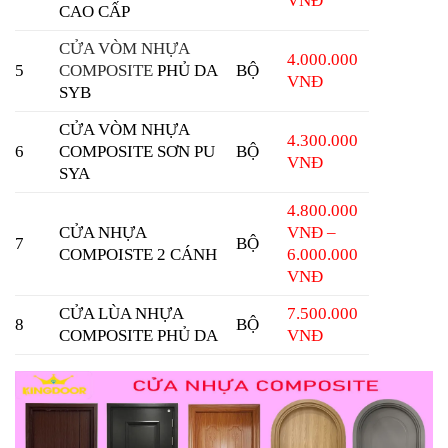
VNĐ
CAO CẤP
CỬA VÒM NHỰA
4.000.000
5
COMPOSITE
PHỦ DA
BỘ
VNĐ
SYB
CỬA VÒM NHỰA
4.300.000
6
COMPOSITE
SƠN PU
BỘ
VNĐ
SYA
4.800.000
CỬA NHỰA
VNĐ –
7
BỘ
COMPOISTE 2 CÁNH
6.000.000
VNĐ
CỬA LÙA NHỰA
7.500.000
8
BỘ
COMPOSITE PHỦ DA
VNĐ