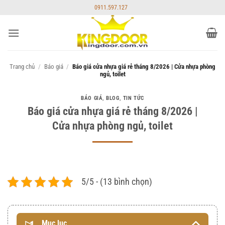
Bỏ
0911.597.127
qua
nội
dung
Trang chủ
/
Báo giá
/
Báo giá cửa nhựa giá rẻ tháng 8/2026 | Cửa nhựa phòng
ngủ, toilet
BÁO GIÁ
,
BLOG
,
TIN TỨC
Báo giá cửa nhựa giá rẻ tháng 8/2026 |
Cửa nhựa phòng ngủ, toilet
5/5 - (13 bình chọn)
Mục lục