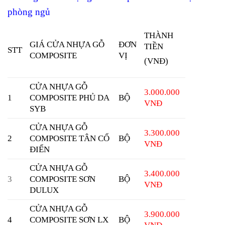
phòng ngủ
THÀNH
GIÁ CỬA NHỰA GỖ
ĐƠN
TIỀN
STT
COMPOSITE
VỊ
(VNĐ)
CỬA NHỰA GỖ
3.000.000
1
COMPOSITE
PHỦ DA
BỘ
VNĐ
SYB
CỬA NHỰA GỖ
3.300.000
2
COMPOSITE
TÂN CỔ
BỘ
VNĐ
ĐIỂN
CỬA NHỰA GỖ
3.400.000
3
COMPOSITE
SƠN
BỘ
VNĐ
DULUX
CỬA NHỰA GỖ
3.900.000
4
COMPOSITE
SƠN LX
BỘ