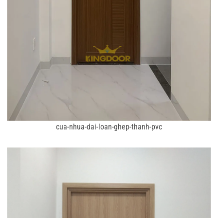
cua-nhua-dai-loan-ghep-thanh-pvc