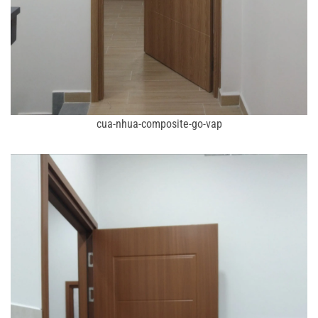
cua-nhua-composite-go-vap