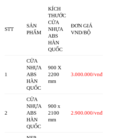
KÍCH
THƯỚC
CỬA
SẢN
ĐƠN GIÁ
STT
NHỰA
PHẨM
VND/BỘ
ABS
HÀN
QUỐC
CỬA
NHỰA
900 X
1
ABS
2200
3.000.000/vnđ
HÀN
mm
QUỐC
CỬA
NHỰA
900 x
2
ABS
2100
2.900.000/vnđ
HÀN
mm
QUỐC
NẸP