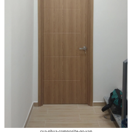
cua-nhua-composite-go-vap