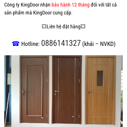
Công ty KingDoor nhận
bảo hành 12 tháng
đối với tất cả
sản phẩm mà KingDoor cung cấp.
💥Liên hệ đặt hàng💥
0886141327
☎
Hotline:
(khải – NVKD)