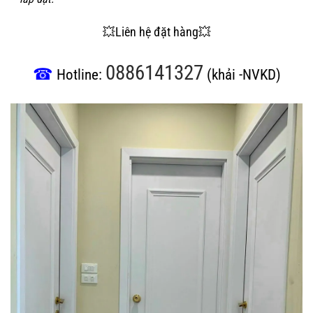
💥Liên hệ đặt hàng💥
0886141327
☎
Hotline:
(khải -NVKD)