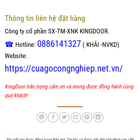
cửa Nhựa Gỗ Composite
Thông tin liên hệ đặt hàng
Công ty cổ phần SX-TM-XNK KINGDOOR.
0886141327
☎
Hotline:
( KHẢI -NVKD)
Website:
https://cuagocongnghiep.net.vn/
KingDoor trân trọng cảm ơn và mong được đồng hành cùng
quý khách!
Bài viết này được đăng trong
Báo giá
,
Tin tức
và được gắn thẻ
cửa nhựa cao cấp