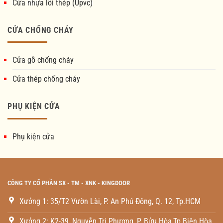
Cửa nhựa lõi thép (Upvc)
CỬA CHỐNG CHÁY
Cửa gỗ chống cháy
Cửa thép chống cháy
PHỤ KIỆN CỬA
Phụ kiện cửa
CÔNG TY CỔ PHẦN SX - TM - XNK - KINGDOOR
Xưởng 1: 35/T2 Vườn Lài, P. An Phú Đông, Q. 12, Tp.HCM
Xưởng 2: K2-39, Nguyễn Tri Phương, P. Bửu Hòa,Tp.Biên Hòa