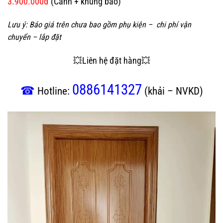
3.900.000đ
(Cánh + khung bao)
Lưu ý:
Báo giá trên chưa bao gồm phụ kiện – chi phí vận
chuyển – lắp đặt
💥Liên hệ đặt hàng💥
0886141327
☎
Hotline:
(khải – NVKD)