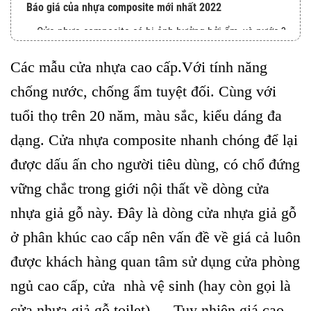
Báo giá của nhựa composite mới nhất 2022
Cửa nhựa composite có bị ảnh hưởng bởi ẩm, và nước ?
Một số các mẫu cửa nhựa cao cấp composite mới nhất tại
Các mẫu cửa nhựa cao cấp.Với tính năng
Kingdoor :
chống nước, chống ẩm tuyệt đối. Cùng với
ĐƠN VỊ CUNG CẤP SẢN PHẨM ĐÚNG CHẤT LƯỢNG
tuổi thọ trên 20 năm, màu sắc, kiểu dáng đa
dạng. Cửa nhựa composite nhanh chóng để lại
được dấu ấn cho người tiêu dùng, có chổ đứng
vững chắc trong giới nội thất về dòng cửa
nhựa giả gỗ này. Đây là dòng cửa nhựa giả gỗ
ở phân khúc cao cấp nên vấn đề về giá cả luôn
được khách hàng quan tâm sử dụng cửa phòng
ngủ cao cấp, cửa nhà vệ sinh (hay còn gọi là
cửa nhựa giả gỗ toilet),… Tuy nhiên giá cao