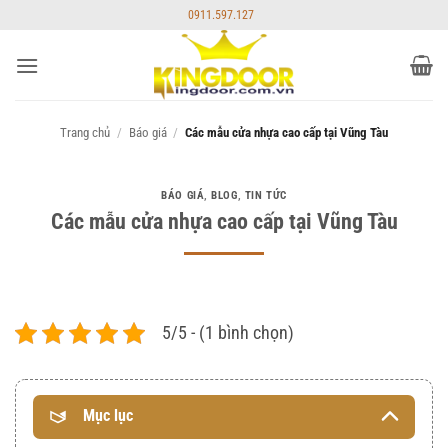
Bỏ
0911.597.127
qua
nội
dung
Trang chủ
/
Báo giá
/
Các mẫu cửa nhựa cao cấp tại Vũng Tàu
BÁO GIÁ
,
BLOG
,
TIN TỨC
Các mẫu cửa nhựa cao cấp tại Vũng Tàu
5/5 - (1 bình chọn)
Mục lục