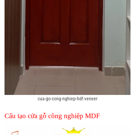
cua-go-cong-nghiep-hdf-veneer
Cấu tạo cửa gỗ công nghiệp MDF