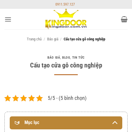
Bỏ
0911.597.127
qua
nội
dung
Trang chủ
/
Báo giá
/
Cấu tạo cửa gỗ công nghiệp
BÁO GIÁ
,
BLOG
,
TIN TỨC
Cấu tạo cửa gỗ công nghiệp
5/5 - (5 bình chọn)
Mục lục