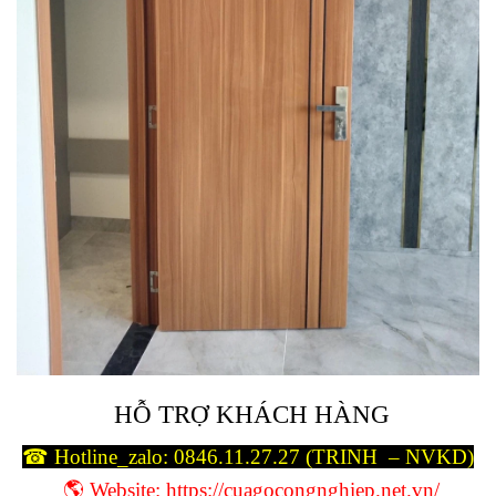
HỖ TRỢ KHÁCH HÀNG
☎ Hotline_zalo:
0846.11.27.27
(TRINH – NVKD)
🌎 Website: https://cuagocongnghiep.net.vn/