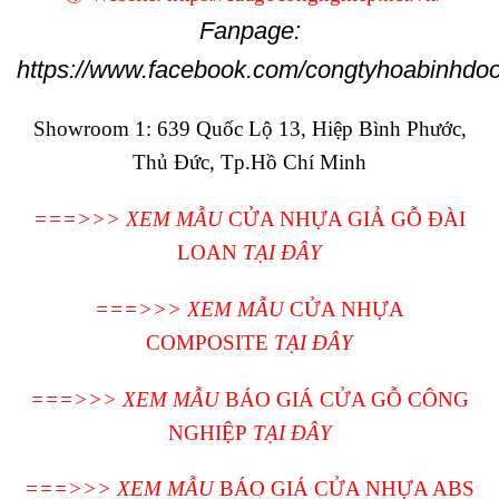
Fanpage:
https://www.facebook.com/congtyhoabinhdoo
Showroom 1:
639 Quốc Lộ 13, Hiệp Bình Phước,
Thủ Đức, Tp.Hồ Chí Minh
===>>>
XEM MẪU
CỬA NHỰA GIẢ GỖ ĐÀI
LOAN
TẠI ĐÂY
===>>> XEM MẪU
CỬA NHỰA
COMPOSITE
TẠI ĐÂY
===>>> XEM MẪU
BÁO GIÁ CỬA GỖ CÔNG
NGHIỆP
TẠI ĐÂY
===>>> XEM MẪU
BÁO GIÁ CỬA NHỰA ABS