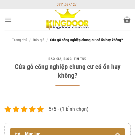
Bỏ
0911.597.127
qua
nội
dung
Trang chủ
/
Báo giá
/
Cửa gỗ công nghiệp chung cư có ổn hay không?
BÁO GIÁ
,
BLOG
,
TIN TỨC
Cửa gỗ công nghiệp chung cư có ổn hay
không?
5/5 - (1 bình chọn)
Mục lục