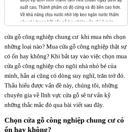
suất cao, Thành phẩm có độ cứng và độ bền cao hơn.
Về khả năng chịu nước nhờ lớp keo ngăn nước thấm
sâu vào trong kết cấu gỗ tuy nhiên vẫn chỉ ở mức
tương đối, cửa gỗ HDF nếu lớp bọc ngoài không kín
cửa gỗ công nghiệp chung cư khi mua nên chọn
để nước và ẩm xông vào trong thì vẫn bị trương nở và
mục nát dẫn đến tuổi thọ sản phẩm giảm.
những loại nào? Mua cửa gỗ công nghiệp thật sự
Độ bền cửa gỗ công nghiệp như thế nào
có ổn hay không? Khi bắt tay vào việc chọn mua
Giá cửa gỗ công nghiệp như thế nào
cửa gỗ công nghiệp cho ngôi nhà nhỏ bé của
mình, hẳn ai cũng có dòng suy nghĩ, trăn trở đó.
Cấu tạo cửa gỗ hdf veneer, sơn
Thấu hiểu được vấn đề này, chúng tôi, những
Ưu điểm cửa gỗ hdf veneer, sơn khách hàng cần biết?
chuyên gia về lĩnh vực cửa gỗ sẽ tư vấn kỹ
Nhược điểm
những thắc mắc đó qua bài viết sau đây.
Quy cách cửa gỗ hdf veneer, sơn
– Kích thước phong thủy lớn cửa phòng (lỗ ban đẹp)
Chọn cửa gỗ công nghiệp chung cư có
của Cửa HDF : khung bao : ( 40 x 110 )mm
ổn hay không?