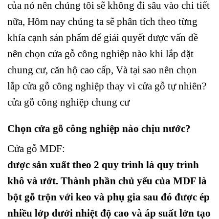
của nó nên chúng tôi sẽ không đi sâu vào chi tiết
Nhược điểm của cửa gỗ MDF :
nữa, Hôm nay chúng ta sẽ phân tích theo từng
Không thể chạm trổ được các chi tiết nhỏ, cầu kỳ
khía cạnh sản phẩm để giải quyết được vấn đề
Không có khả năng chống nước
nên chọn cửa gỗ công nghiệp nào khi lắp đặt
Độ dày hạn chế, độ dẻo chưa được cao
chung cư, căn hộ cao cấp, Và tại sao nên chọn
Bảng báo giá hoàn chỉnh 1 bộ cửa gỗ MDF :
lắp cửa gỗ công nghiệp thay vì cửa gỗ tự nhiên?
Chú ý :
cửa gỗ công nghiệp chung cư
HỖ TRỢ KHÁCH HÀNG
Chọn cửa gỗ công nghiệp nào chịu nước?
Cửa gỗ MDF:
được sản xuất theo 2 quy trình là quy trình
khô và ướt. Thành phần chủ yếu của MDF là
bột gỗ trộn với keo và phụ gia sau đó được ép
nhiều lớp dưới nhiệt độ cao và áp suất lớn tạo