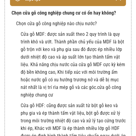
Chọn cửa gỗ công nghiệp chung cư có ổn hay không?
Chọn cửa gỗ công nghiệp nào chịu nước?
Cửa gỗ MDF: được sản xuất theo 2 quy trình là quy
trình khô và ướt. Thành phần chủ yếu của MDF là bột
gỗ trộn với keo và phụ gia sau đó được ép nhiều lớp
dưới nhiệt độ cao và áp suất lớn tạo thành tấm vật
liệu. Khả năng chịu nước của cửa gỗ MDF cực kỳ kém
độ bền không cao, Khi tiếp xúc với môi trường ẩm
hoặc nước gỗ có xu hướng trương nở và dễ bị mục
nát nhất là vị trí rìa mép gỗ và các góc.cửa gỗ công
nghiệp chung cư
Cửa gỗ HDF: cũng được sản xuất từ bột gỗ keo và
phụ gia và ép thành tấm vật liệu, bột gỗ được xử lý
trong môi trường nhiệt độ cao và xử lý tạo cứng trước
khi ép, Khác với MDF là ép thành nhiều lớp gỗ HDF
được ép định hình thành tấm tiêu chuẩn ngay dưới áp