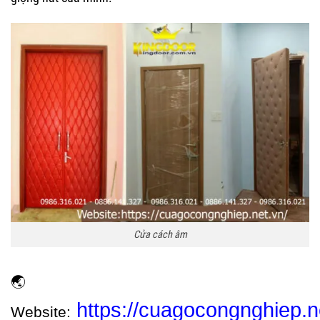
Cửa cách âm
🌏
https://cuagocongnghiep.n
Website
: