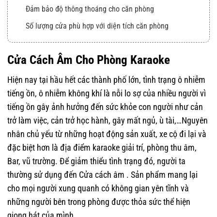
Đảm bảo độ thông thoáng cho căn phòng
Số lượng cửa phù hợp với diện tích căn phòng
Đảm bảo độ cách âm
Cửa Cách Âm Cho Phòng Karaoke
Mẫu mã, màu sắc phù hợp với nội thất
Một số mẫu thực tế
Hiện nay tại hầu hết các thành phố lớn, tình trạng ô nhiễm
tiếng ồn, ô nhiễm không khí là nỗi lo sợ của nhiều người vì
ĐƠN VỊ CUNG CẤP UY TÍN
tiếng ồn gây ảnh hưởng đến sức khỏe con người như cản
trở làm việc, cản trở học hành, gây mất ngủ, ù tài,…Nguyên
nhân chủ yếu từ những hoạt động sản xuất, xe cộ đi lại và
đặc biệt hơn là địa điểm karaoke giải trí, phòng thu âm,
Bar, vũ trường. Để giảm thiểu tình trạng đó, người ta
thường sử dụng đến Cửa cách âm . Sản phẩm mang lại
cho mọi người xung quanh có không gian yên tĩnh và
những người bên trong phòng được thỏa sức thể hiện
giọng hát của mình.