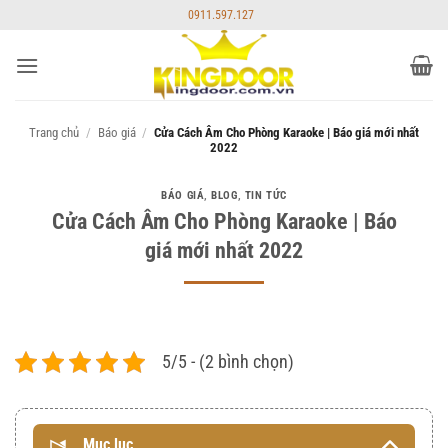
Bỏ
0911.597.127
qua
nội
dung
Trang chủ
/
Báo giá
/
Cửa Cách Âm Cho Phòng Karaoke | Báo giá mới nhất
2022
BÁO GIÁ
,
BLOG
,
TIN TỨC
Cửa Cách Âm Cho Phòng Karaoke | Báo
giá mới nhất 2022
5/5 - (2 bình chọn)
Mục lục