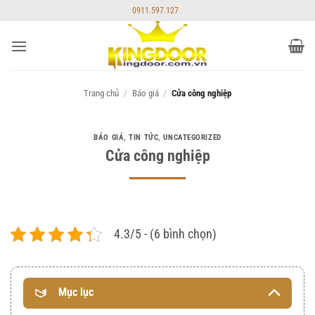
Bỏ
0911.597.127
qua
nội
dung
Trang chủ
/
Báo giá
/
Cửa công nghiệp
BÁO GIÁ
,
TIN TỨC
,
UNCATEGORIZED
Cửa công nghiệp
4.3/5 - (6 bình chọn)
Mục lục