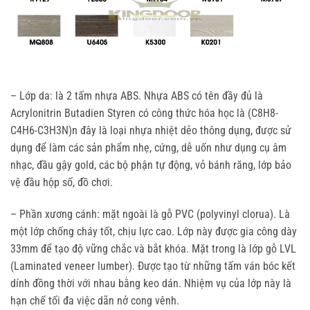
– Lớp da: là 2 tấm nhựa ABS. Nhựa ABS có tên đầy đủ là
Acrylonitrin Butadien Styren có công thức hóa học là (C8H8-
C4H6-C3H3N)n đây là loại nhựa nhiệt dẻo thông dụng, được sử
dụng để làm các sản phẩm nhẹ, cứng, dễ uốn như dụng cụ âm
nhạc, đầu gậy gold, các bộ phận tự động, vỏ bánh răng, lớp bảo
vệ đầu hộp số, đồ chơi.
– Phần xương cánh: mặt ngoài là gỗ PVC (polyvinyl clorua). Là
một lớp chống cháy tốt, chịu lực cao. Lớp này được gia công dày
33mm để tạo độ vững chắc và bắt khóa. Mặt trong là lớp gỗ LVL
(Laminated veneer lumber). Được tạo từ những tấm ván bóc kết
dính đồng thời với nhau bằng keo dán. Nhiệm vụ của lớp này là
hạn chế tối đa việc dãn nở cong vênh.