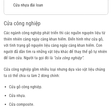
Cửa nhựa đài loan
Cấu tạo cửa nhựa đài loan
Cửa công nghiệp
Thông số kỹ thuật của cửa nhựa đài loan:
Ưu nhược điểm của cửa nhựa đài loan
Các ngành công nghiệp phát triển thì các nguồn nguyên liệu từ
thiên nhiên càng ngày càng khan hiếm. Điển hình như cửa gỗ,
Cửa composite
với tình trạng gỗ nguyên liệu càng ngày càng khan hiếm. Con
Bề mặt hoàn thiện cửa gỗ nhựa
người đã dần tìm ra những vật liệu khác để thay thế gỗ tự nhiên
Để chọn mua cửa gỗ công nghiệp uy tín quý khách có thể
để làm cửa. Người ta gọi đó là
“cửa công nghiệp”.
liên hệ trực tiếp với chúng tôi.
Cửa công nghiệp gồm nhiều loại nhưng dựa vào vật liệu chúng
ta có thể chia ra làm 2 dòng chính:
Cửa gỗ công nghiệp.
Cửa nhựa.
Cửa composite.