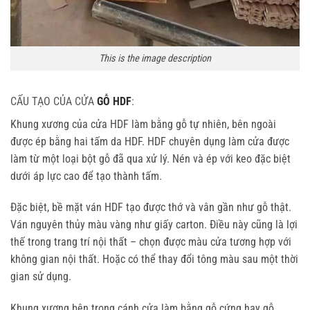
This is the image description
CẤU TẠO CỦA CỬA
GỖ HDF
:
Khung xương của cửa HDF làm bằng gỗ tự nhiên, bên ngoài
được ép bằng hai tấm da HDF. HDF chuyên dụng làm cửa được
làm từ một loại bột gỗ đã qua xử lý. Nén và ép với keo đặc biệt
dưới áp lực cao để tạo thành tấm.
Đặc biệt, bề mặt ván HDF tạo được thớ và vân gần như gỗ thật.
Ván nguyên thủy màu vàng như giấy carton. Điều này cũng là lợi
thế trong trang trí nội thất – chọn được màu cửa tương hợp với
không gian nội thất. Hoặc có thể thay đổi tông màu sau một thời
gian sử dụng.
Khung xương bên trong cánh cửa làm bằng gỗ cứng hay gỗ