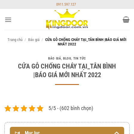
Bỏ
0911.597.127
qua
nội
dung
Trang chủ
/
Báo giá
/
CỬA GỖ CHỐNG CHÁY TẠI_TÂN BÌNH |BÁO GIÁ MỚI
NHẤT 2022
BÁO GIÁ
,
BLOG
,
TIN TỨC
CỬA GỖ CHỐNG CHÁY TẠI_TÂN BÌNH
|BÁO GIÁ MỚI NHẤT 2022
5/5 - (602 bình chọn)
Mục lục