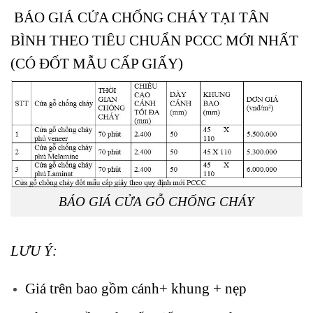
BÁO GIÁ CỬA CHỐNG CHÁY TẠI TÂN
BÌNH THEO TIÊU CHUẨN PCCC MỚI NHẤT
(CÓ ĐỐT MẪU CẤP GIẤY)
BÁO GIÁ CỬA GỖ CHỐNG CHÁY
LƯU Ý:
Giá trên bao gồm cánh+ khung + nẹp