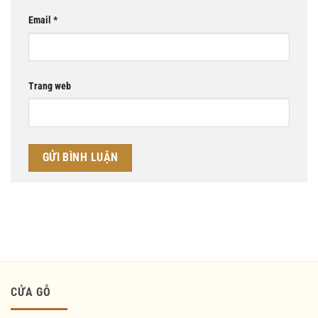
Email
*
Trang web
CỬA GỖ