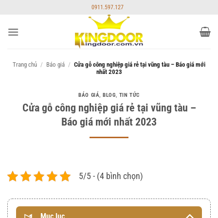
Bỏ
0911.597.127
qua
nội
dung
Trang chủ
/
Báo giá
/
Cửa gỗ công nghiệp giá rẻ tại vũng tàu – Báo giá mới
nhất 2023
BÁO GIÁ
,
BLOG
,
TIN TỨC
Cửa gỗ công nghiệp giá rẻ tại vũng tàu –
Báo giá mới nhất 2023
5/5 - (4 bình chọn)
Mục lục