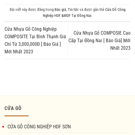
Bài viết này được đăng trong
Báo giá
,
Tin tức
và được gắn thẻ
Cửa Gỗ Công
Nghiệp HDF &MDF Tại Đồng Nai
.
Cửa Nhựa Gỗ Công Nghiệp
Cửa Nhựa Gỗ COMPOSIE Cao
COMPOSITE Tại Bình Thạnh Giá
Cấp Tại Đồng Nai [ Báo Giá] Mới
Chỉ Từ 3,000,000Đ [ Báo Giá ]
Nhất 2023
Mới Nhất 2023
CỬA GỖ
CỬA GỖ CÔNG NGHIỆP HDF SƠN