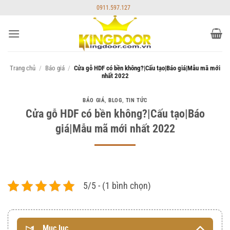
Bỏ
0911.597.127
qua
nội
dung
Trang chủ
/
Báo giá
/
Cửa gỗ HDF có bền không?|Cấu tạo|Báo giá|Mẫu mã mới
nhất 2022
BÁO GIÁ
,
BLOG
,
TIN TỨC
Cửa gỗ HDF có bền không?|Cấu tạo|Báo
giá|Mẫu mã mới nhất 2022
5/5 - (1 bình chọn)
Mục lục