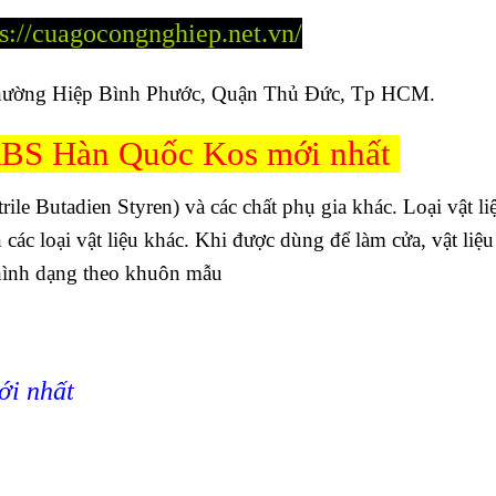
ps://cuagocongnghiep.net.vn/
hường Hiệp Bình Phước, Quận Thủ Đức, Tp HCM.
ABS Hàn Quốc Kos mới nhất
ile Butadien Styren) và các chất phụ gia khác. Loại vật li
 các loại vật liệu khác. Khi được dùng để làm cửa, vật liệ
 hình dạng theo khuôn mẫu
i nhất