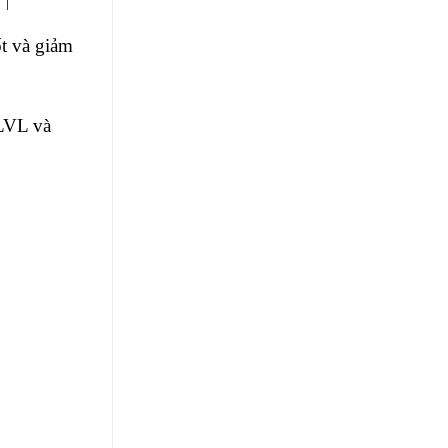
ốt và giảm
 LVL và