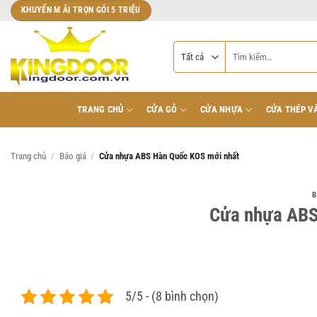
Bỏ
KHUYẾN M ÃI TRỌN GÓI 5 TRIỆU
qua
nội
Tìm
dung
kiếm:
TRANG CHỦ
CỬA GỖ
CỬA NHỰA
CỬA THÉP V
Trang chủ
/
Báo giá
/
Cửa nhựa ABS Hàn Quốc KOS mới nhất
B
Cửa nhựa ABS
5/5 - (8 bình chọn)