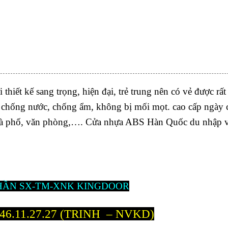
t kế sang trọng, hiện đại, trẻ trung nên có vẻ được rất
chống nước, chống ẩm, không bị mối mọt. cao cấp ngày 
 nhà phố, văn phòng,…. Cửa nhựa ABS Hàn Quốc du nhập v
HẦN SX-TM-XNK KINGDOOR
46.11.27.27
(TRINH – NVKD)