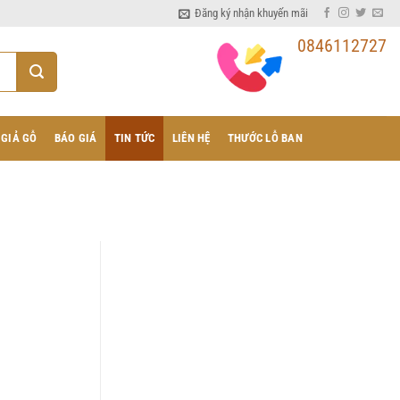
Đăng ký nhận khuyến mãi
0846112727
 GIẢ GỖ
BÁO GIÁ
TIN TỨC
LIÊN HỆ
THƯỚC LỖ BAN