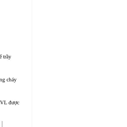
 trầy
ống cháy
 LVL được