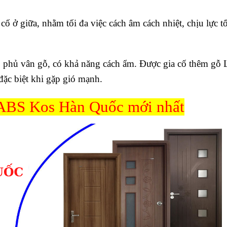
ố ở giữa, nhằm tối đa việc cách âm cách nhiệt, chịu lực t
 phủ vân gỗ, có khả năng cách ẩm. Được gia cố thêm gỗ
đặc biệt khi gặp gió mạnh.
ABS Kos Hàn Quốc mới nhất