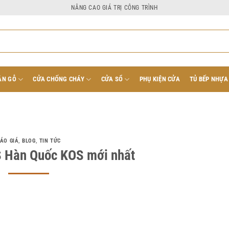
NÂNG CAO GIÁ TRỊ CÔNG TRÌNH
ÂN GỖ
CỬA CHỐNG CHÁY
CỬA SỔ
PHỤ KIỆN CỬA
TỦ BẾP NHỰA
ÁO GIÁ
,
BLOG
,
TIN TỨC
 Hàn Quốc KOS mới nhất