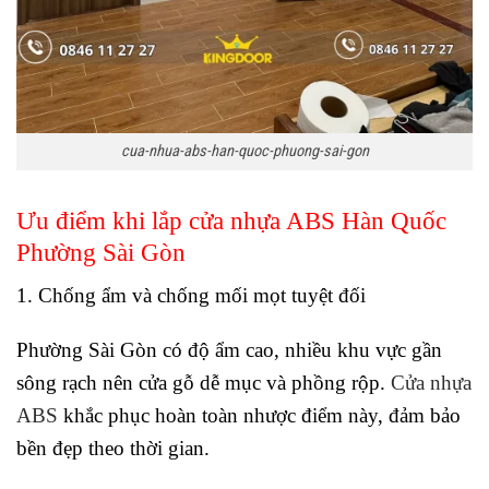
cua-nhua-abs-han-quoc-phuong-sai-gon
Ưu điểm khi lắp cửa nhựa ABS Hàn Quốc
Phường Sài Gòn
1. Chống ẩm và chống mối mọt tuyệt đối
Phường Sài Gòn có độ ẩm cao, nhiều khu vực gần
sông rạch nên cửa gỗ dễ mục và phồng rộp.
Cửa nhựa
ABS
khắc phục hoàn toàn nhược điểm này, đảm bảo
bền đẹp theo thời gian.