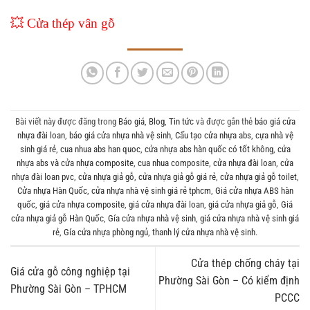
💥
Cửa thép vân gỗ
Bài viết này được đăng trong
Báo giá
,
Blog
,
Tin tức
và được gắn thẻ
báo giá cửa
nhựa đài loan
,
báo giá cửa nhựa nhà vệ sinh
,
Cấu tạo cửa nhựa abs
,
cựa nhà vệ
sinh giá rẻ
,
cua nhua abs han quoc
,
cửa nhựa abs hàn quốc có tốt không
,
cửa
nhựa abs và cửa nhựa composite
,
cua nhua composite
,
cửa nhựa đài loan
,
cửa
nhựa đài loan pvc
,
cửa nhựa giả gỗ
,
cửa nhựa giả gỗ giá rẻ
,
cửa nhựa giả gỗ toilet
,
Cửa nhựa Hàn Quốc
,
cửa nhựa nhà vệ sinh giá rẻ tphcm
,
Giá cửa nhựa ABS hàn
quốc
,
giá cửa nhựa composite
,
giá cửa nhựa đài loan
,
giá cửa nhựa giả gỗ
,
Giá
cửa nhựa giả gỗ Hàn Quốc
,
Gía cửa nhựa nhà vệ sinh
,
giá cửa nhựa nhà vệ sinh giá
rẻ
,
Gía cửa nhựa phòng ngủ
,
thanh lý cửa nhựa nhà vệ sinh
.
Cửa thép chống cháy tại
Giá cửa gỗ công nghiệp tại
Phường Sài Gòn – Có kiểm định
Phường Sài Gòn – TPHCM
PCCC