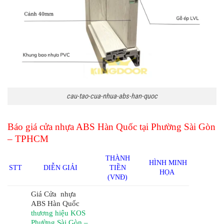
cau-tao-cua-nhua-abs-han-quoc
Báo giá cửa nhựa ABS Hàn Quốc tại Phường Sài Gòn
– TPHCM
THÀNH
HÌNH MINH
STT
DIỄN GIẢI
TIỀN
HỌA
(VNĐ)
Giá Cửa nhựa
ABS Hàn Quốc
thương hiệu KOS
Phường Sài Gòn –