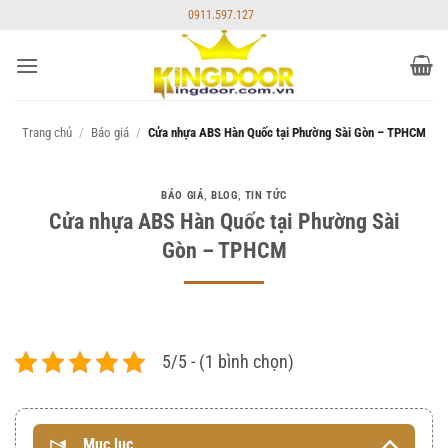
Bỏ
0911.597.127
qua
nội
dung
Trang chủ
/
Báo giá
/
Cửa nhựa ABS Hàn Quốc tại Phường Sài Gòn – TPHCM
BÁO GIÁ
,
BLOG
,
TIN TỨC
Cửa nhựa ABS Hàn Quốc tại Phường Sài
Gòn – TPHCM
5/5 - (1 bình chọn)
Mục lục