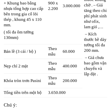
900 x
+ Khung bao bằng
chờ . – Giá
3.000.000
2.200
nhựa tổng hợp cao cấp
tăng theo chi
bên trong gia cố lõi
phí phát sinh
thép , khung 45 x 110
như ofix,
mm.
lam gió ,…
( tối đa ôm tường
– Kích
130mm)
thước bề dày
tường tối đa
Theo
200 mm.
Bản lề (3 cái / bộ )
60.000
mẫu
– Giá chưa
bao gồm vận
Theo
Nẹp chỉ 2 mặt
400.000
chuyển và
mẫu
lắp đặt .
Theo
Khóa tròn trơn Pasini
200.000
mẫu
Tổng tiền trên một bộ
3.650.000
Chú ý: