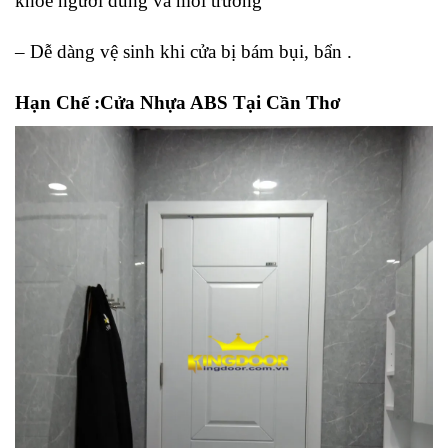
khỏe người dùng và môi trường
– Dễ dàng vệ sinh khi cửa bị bám bụi, bẩn .
Hạn Chế :Cửa Nhựa ABS Tại Cần Thơ