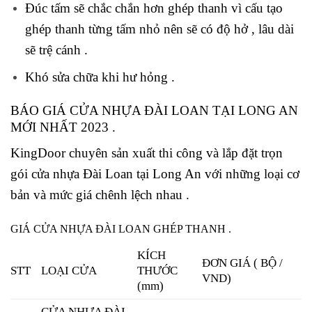
Đúc tấm sẽ chắc chắn hơn ghép thanh vì cấu tạo
ghép thanh từng tấm nhỏ nên sẽ có độ hở , lâu dài
sẽ trệ cánh .
Khó sửa chữa khi hư hỏng .
BÁO GIÁ CỬA NHỰA ĐÀI LOAN TẠI LONG AN
MỚI NHẤT 2023 .
KingDoor chuyên sản xuất thi công và lắp đặt trọn
gói cửa nhựa Đài Loan tại Long An với những loại cơ
bản và mức giá chênh lệch nhau .
GIÁ CỬA NHỰA ĐÀI LOAN GHÉP THANH .
KÍCH
ĐƠN GIÁ ( BỘ /
STT
LOẠI CỬA
THƯỚC
VND)
(mm)
CỬA NHỰA ĐÀI