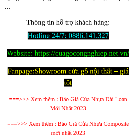
…
Thông tin hỗ trợ khách hàng:
Hotline 24/7:
0886.141.327
Website:
https://cuagocongnghiep.net.vn/
Fanpage:
Showroom cửa gỗ nội thất – giá
tốt
===>>> Xem thêm :
Báo Giá Cửa Nhựa Đài Loan
Mới Nhất 2023
===>>> Xem thêm :
Báo Giá Cửa Nhựa Composite
mới nhất 2023