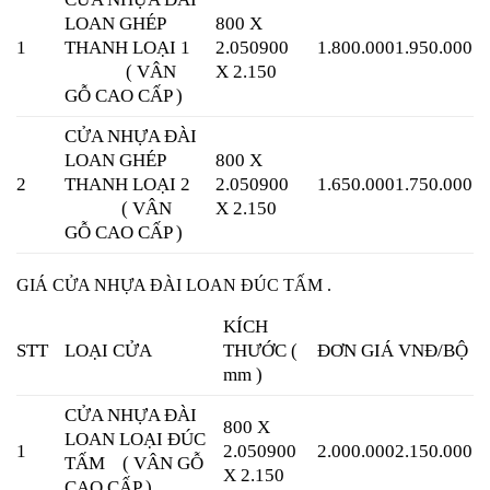
LOAN GHÉP
800 X
1
THANH LOẠI 1
2.050
900
1.800.000
1.950.000
( VÂN
X 2.150
GỖ CAO CẤP )
CỬA NHỰA ĐÀI
LOAN GHÉP
800 X
2
THANH LOẠI 2
2.050
900
1.650.000
1.750.000
( VÂN
X 2.150
GỖ CAO CẤP )
GIÁ CỬA NHỰA ĐÀI LOAN ĐÚC TẤM .
KÍCH
STT
LOẠI CỬA
THƯỚC (
ĐƠN GIÁ VNĐ/BỘ
mm )
CỬA NHỰA ĐÀI
800 X
LOAN LOẠI ĐÚC
1
2.050
900
2.000.000
2.150.000
TẤM
( VÂN GỖ
X 2.150
CAO CẤP )