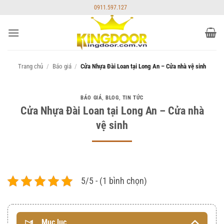
Bỏ
0911.597.127
qua
nội
dung
Trang chủ
/
Báo giá
/
Cửa Nhựa Đài Loan tại Long An – Cửa nhà vệ sinh
BÁO GIÁ
,
BLOG
,
TIN TỨC
Cửa Nhựa Đài Loan tại Long An – Cửa nhà
vệ sinh
5/5 - (1 bình chọn)
Mục lục