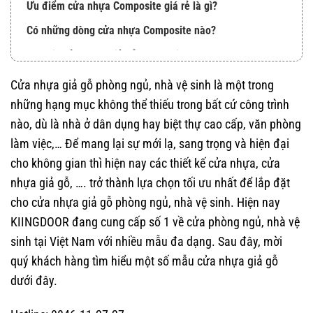
Ưu điểm cửa nhựa Composite giá rẻ là gì?
Có những dòng cửa nhựa Composite nào?
Báo giá cửa nhựa giả gỗ Composite
Cửa nhựa Đài Loan
Cửa nhựa giả gỗ phòng ngủ, nhà vệ sinh
là một trong
Cấu tạo Cửa nhựa Đài Loan
những hạng mục không thể thiếu trong bất cứ công trình
nào, dù là nhà ở dân dụng hay biệt thự cao cấp, văn phòng
Ưu điểm khi sử dụng Cửa nhựa Đài Loan
làm việc,… Để mang lại sự mới lạ, sang trọng và hiện đại
Báo giá cửa nhựa Đài Loan
cho không gian thì hiện nay các thiết kế cửa nhựa, cửa
Địa chỉ mua cửa nhựa giả gỗ uy tín:
nhựa giả gỗ, …. trở thành lựa chọn tối ưu nhất để lắp đặt
Thông tin liên hệ báo Cửa nhựa giả gỗ phòng ngủ
cho c
ửa nhựa giả gỗ phòng ngủ, nhà vệ sinh.
Hiện nay
KIINGDOOR
đang cung cấp số 1 về cửa phòng ngủ, nhà vệ
sinh tại Việt Nam với nhiều mẫu đa dạng. Sau đây, mời
quý khách hàng tìm hiểu một số mẫu cửa nhựa giả gỗ
dưới đây.