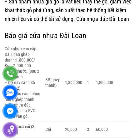
+ Sản phẩm nhựa giả gỗ là vật liệu thay thế gỗ, giảm việc
khai thác gỗ phá rừng, sản xuất theo hệ thống tiết kiệm
nhiên liệu và có thể tái sử dụng. Cửa nhựa đúc Đài Loan
Báo giá cửa nhựa Đài Loan
Cửa nhựa cao cấp
Đài Loan ghép
thanh:1.800.000/
Đúc :2.000.000
– Kích thước: (800 x
2.050)mm
Bộ(ghép
– Độ dày cánh 35
1,800,000
1
1,800,000
thanh)
mm (± 2).
– Kết cấu cánh bằng
nhựa ghép thanh
hoặc nhựa đúc.
– Khung bao PVC.
– Phủ vân gỗ.
Bản lề Inox cối (3
Cái
20,000
3
60,000
cái/ bộ)