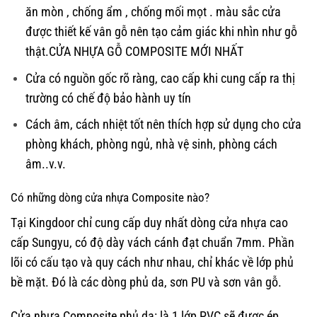
ăn mòn , chống ẩm , chống mối mọt . màu sắc cửa
được thiết kế vân gỗ nên tạo cảm giác khi nhìn như gỗ
thật.CỬA NHỰA GỖ COMPOSITE MỚI NHẤT
Cửa có nguồn gốc rõ ràng, cao cấp khi cung cấp ra thị
trường có chế độ bảo hành uy tín
Cách âm, cách nhiệt tốt nên thích hợp sử dụng cho cửa
phòng khách, phòng ngủ, nhà vệ sinh, phòng cách
âm..v.v.
Có những dòng cửa nhựa Composite nào?
Tại Kingdoor chỉ cung cấp duy nhất dòng cửa nhựa cao
cấp Sungyu, có độ dày vách cánh đạt chuẩn 7mm. Phần
lõi có cấu tạo và quy cách như nhau, chỉ khác về lớp phủ
bề mặt. Đó là các dòng phủ da, sơn PU và sơn vân gỗ.
Cửa nhựa Composite phủ da:
là 1 lớp PVC sẽ được ép