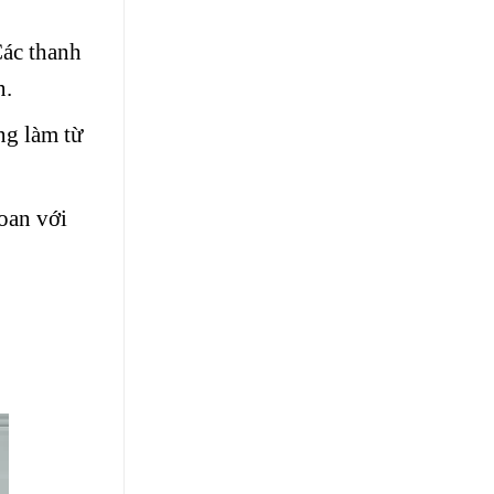
Các thanh
n.
ng làm từ
oan với