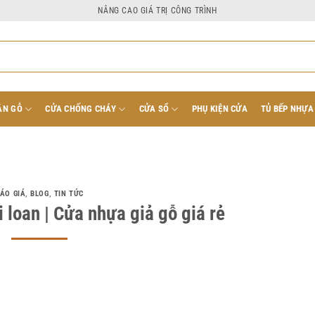
NÂNG CAO GIÁ TRỊ CÔNG TRÌNH
ÂN GỖ
CỬA CHỐNG CHÁY
CỬA SỔ
PHỤ KIỆN CỬA
TỦ BẾP NHỰA
ÁO GIÁ
,
BLOG
,
TIN TỨC
 loan | Cửa nhựa giả gỗ giá rẻ