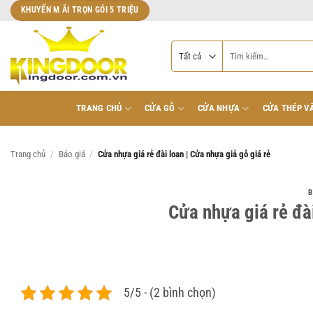
Bỏ
KHUYẾN M ÃI TRỌN GÓI 5 TRIỆU
qua
nội
Tìm
dung
kiếm:
TRANG CHỦ
CỬA GỖ
CỬA NHỰA
CỬA THÉP V
Trang chủ
/
Báo giá
/
Cửa nhựa giá rẻ đài loan | Cửa nhựa giả gỗ giá rẻ
B
Cửa nhựa giá rẻ đài
5/5 - (2 bình chọn)