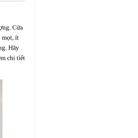
ượng. Cửa
mọt, ít
ng. Hãy
m chi tiết