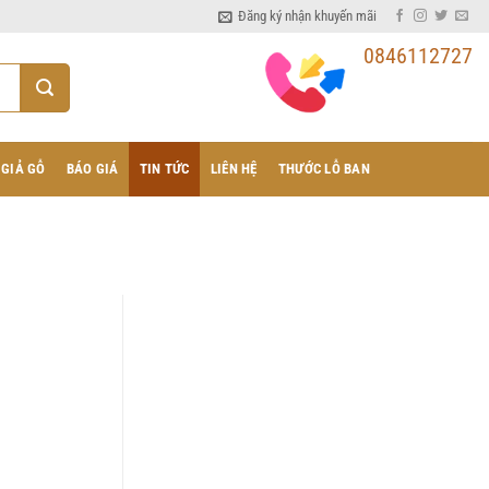
Đăng ký nhận khuyến mãi
0846112727
 GIẢ GỖ
BÁO GIÁ
TIN TỨC
LIÊN HỆ
THƯỚC LỖ BAN