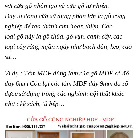
với
cửa gỗ
nhân tạo và
cửa gỗ
tự nhiên.
Đây
là
dòng
cửa
sử dụng phần lớn
là gỗ công
nghiệp
để tạo thành
cửa
hoàn thiện. Các
loại
gỗ
này
là gỗ
thừa,
gỗ
vụn, cành cây, các
loại cây rừng ngắn ngày như bạch đàn, keo, cao
su…
Ví dụ
: Tấm MDF dùng làm cửa gỗ MDF có độ
dày 6mm Còn lại các tấm MDF dày 9mm đa số
đựoc sử dụng trong các nghành nội thất khác
như : kệ sách, tủ bếp…