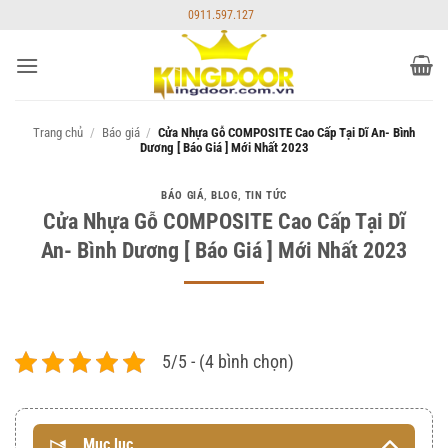
Bỏ
0911.597.127
qua
nội
dung
Trang chủ
/
Báo giá
/
Cửa Nhựa Gỗ COMPOSITE Cao Cấp Tại Dĩ An- Bình
Dương [ Báo Giá ] Mới Nhất 2023
BÁO GIÁ
,
BLOG
,
TIN TỨC
Cửa Nhựa Gỗ COMPOSITE Cao Cấp Tại Dĩ
An- Bình Dương [ Báo Giá ] Mới Nhất 2023
5/5 - (4 bình chọn)
Mục lục