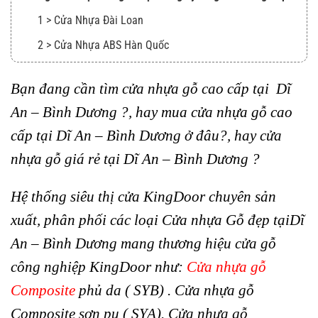
1 > Cửa Nhựa Đài Loan
2 > Cửa Nhựa ABS Hàn Quốc
3 > Cửa Gỗ Công Nghiệp
Bạn đang cần tìm cửa nhựa gỗ cao cấp tại Dĩ
Bảng Giá Cửa Gỗ Công Nghiệp- Cửa Nhựa – Cửa Chống
An – Bình Dương ?, hay mua cửa nhựa gỗ cao
Cháy KingDoor
cấp tại Dĩ An – Bình Dương ở đâu?, hay cửa
HỆ THỐNG SHOWROOM CỬA KingDoor
nhựa gỗ giá rẻ tại Dĩ An – Bình Dương ?
THÔNG TIN LIÊN HỆ
Hệ thống siêu thị cửa KingDoor chuyên sản
xuất, phân phối các loại Cửa nhựa Gỗ đẹp tạiDĩ
An – Bình Dương mang thương hiệu cửa gỗ
công nghiệp KingDoor như:
Cửa nhựa gỗ
Composite
phủ da ( SYB) . Cửa nhựa gỗ
Composite sơn pu ( SYA). Cửa nhựa gỗ