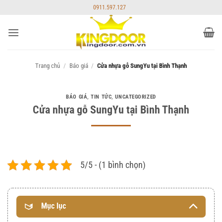
Bỏ
0911.597.127
qua
nội
dung
Trang chủ
/
Báo giá
/
Cửa nhựa gỗ SungYu tại Bình Thạnh
BÁO GIÁ
,
TIN TỨC
,
UNCATEGORIZED
Cửa nhựa gỗ SungYu tại Bình Thạnh
5/5 - (1 bình chọn)
Mục lục