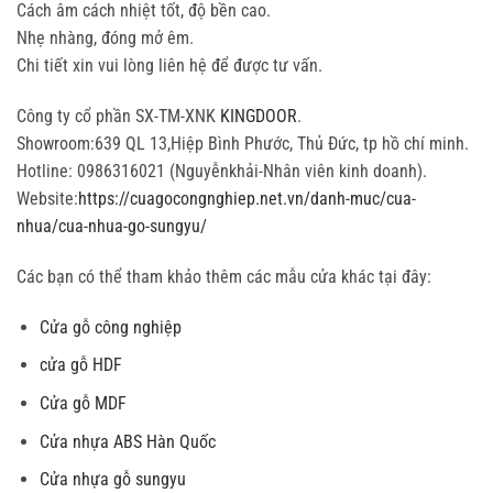
Cách âm cách nhiệt tốt, độ bền cao.
Nhẹ nhàng, đóng mở êm.
Chi tiết xin vui lòng liên hệ để được tư vấn.
Công ty cổ phần SX-TM-XNK
KINGDOOR
.
Showroom:639 QL 13,Hiệp Bình Phước, Thủ Đức, tp hồ chí minh.
Hotline: 0986316021 (Nguyễnkhải-Nhân viên kinh doanh).
Website:
https://cuagocongnghiep.net.vn/danh-muc/cua-
nhua/cua-nhua-go-sungyu/
Các bạn có thể tham khảo thêm các mẫu cửa khác tại đây:
Cửa gỗ công nghiệp
cửa gỗ HDF
Cửa gỗ MDF
Cửa nhựa ABS Hàn Quốc
Cửa nhựa gỗ sungyu