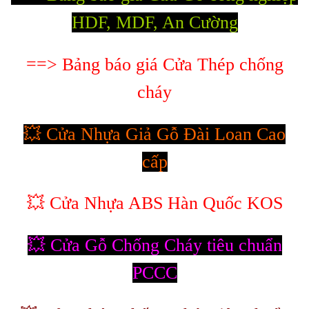
HDF, MDF, An Cường
==> Bảng báo giá Cửa Thép chống
cháy
💥 Cửa Nhựa Giả Gỗ Đài Loan Cao
cấp
💥 Cửa Nhựa ABS Hàn Quốc KOS
💥 Cửa Gỗ Chống Cháy tiêu chuẩn
PCCC