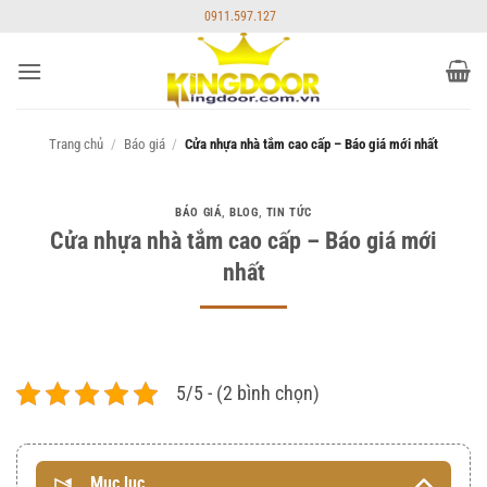
Bỏ
0911.597.127
qua
nội
dung
Trang chủ
/
Báo giá
/
Cửa nhựa nhà tắm cao cấp – Báo giá mới nhất
BÁO GIÁ
,
BLOG
,
TIN TỨC
Cửa nhựa nhà tắm cao cấp – Báo giá mới
nhất
5/5 - (2 bình chọn)
Mục lục