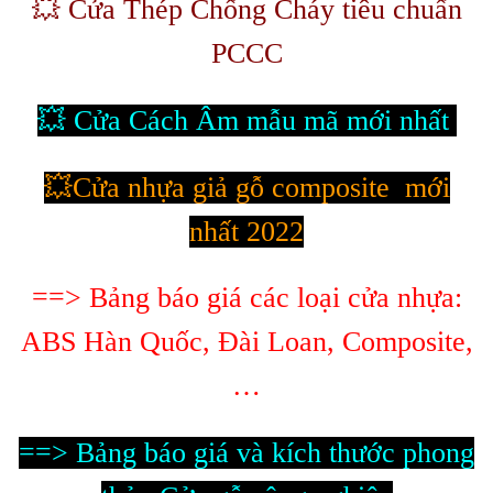
💥 Cửa Thép Chống Cháy tiêu chuẩn
PCCC
💥
Cửa Cách Âm mẫu mã mới nhất
💥
Cửa nhựa giả gỗ composite mới
nhất 2022
==> Bảng báo giá các loại cửa nhựa:
ABS Hàn Quốc, Đài Loan, Composite,
…
==> Bảng báo giá và kích thước phong