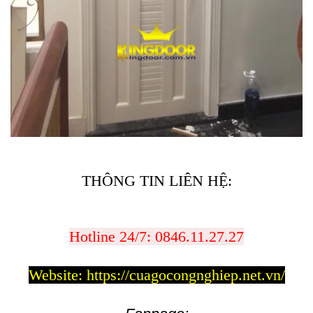
THÔNG TIN LIÊN HỆ:
Hotline 24/7:
0846.11.27.27
Website:
https://cuagocongnghiep.net.vn/