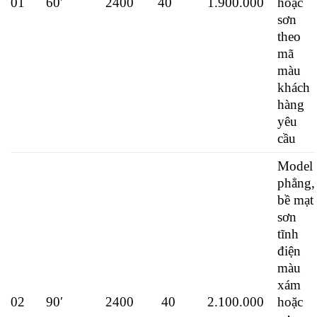
01
60′
2400
40
1.900.000
hoặc
sơn
theo
mã
màu
khách
hàng
yêu
cầu
Model
phẳng,
bề mạt
sơn
tĩnh
điện
màu
xám
02
90′
2400
40
2.100.000
hoặc