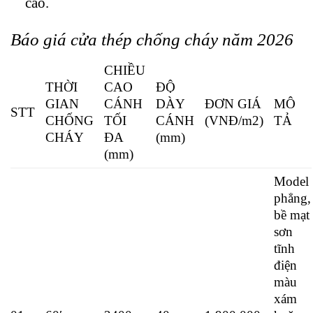
cao.
Báo giá cửa thép chống cháy năm 2026
CHIỀU
THỜI
CAO
ĐỘ
GIAN
CÁNH
DÀY
ĐƠN GIÁ
MÔ
STT
CHỐNG
TỐI
CÁNH
(VNĐ/m2)
TẢ
CHÁY
ĐA
(mm)
(mm)
Model
phẳng,
bề mạt
sơn
tĩnh
điện
màu
xám