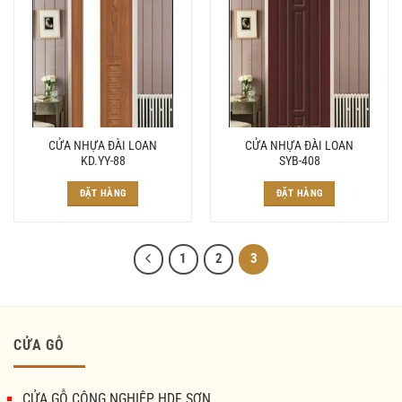
CỬA NHỰA ĐÀI LOAN
CỬA NHỰA ĐÀI LOAN
KD.YY-88
SYB-408
ĐẶT HÀNG
ĐẶT HÀNG
1
2
3
CỬA GỖ
CỬA GỖ CÔNG NGHIỆP HDF SƠN