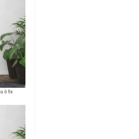
 ô fix