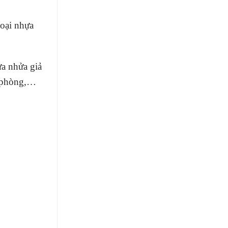
loại nhựa
a nhửa giả
g phòng,…