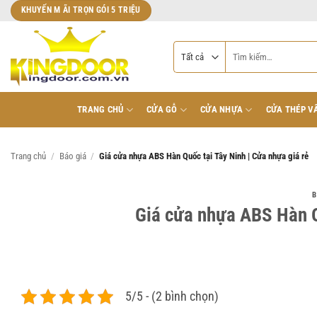
Bỏ
KHUYẾN M ÃI TRỌN GÓI 5 TRIỆU
qua
nội
Tìm
dung
kiếm:
TRANG CHỦ
CỬA GỖ
CỬA NHỰA
CỬA THÉP V
Trang chủ
/
Báo giá
/
Giá cửa nhựa ABS Hàn Quốc tại Tây Ninh | Cửa nhựa giá rẻ
B
Giá cửa nhựa ABS Hàn Q
5/5 - (2 bình chọn)