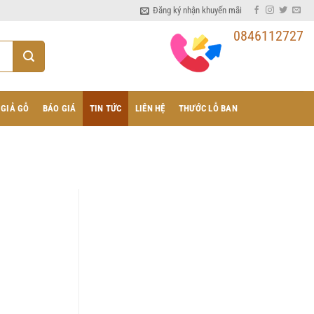
Đăng ký nhận khuyến mãi
0846112727
 GIẢ GỖ
BÁO GIÁ
TIN TỨC
LIÊN HỆ
THƯỚC LỖ BAN