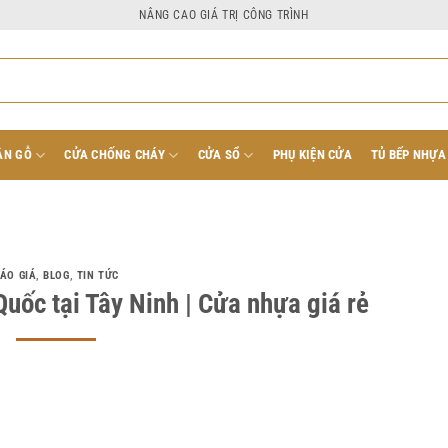
NÂNG CAO GIÁ TRỊ CÔNG TRÌNH
ÂN GỖ
CỬA CHỐNG CHÁY
CỬA SỔ
PHỤ KIỆN CỬA
TỦ BẾP NHỰA
ÁO GIÁ
,
BLOG
,
TIN TỨC
uốc tại Tây Ninh | Cửa nhựa giá rẻ