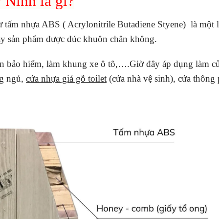
Ninh là gì?
 tấm nhựa ABS ( Acrylonitrile Butadiene Styene) là một 
cháy sản phẩm được đúc khuôn chân không.
n bảo hiểm, làm khung xe ô tô,….Giờ đây áp dụng làm cử
ng ngủ,
cửa nhựa giả gỗ toilet
(cửa nhà vệ sinh), cửa thôn