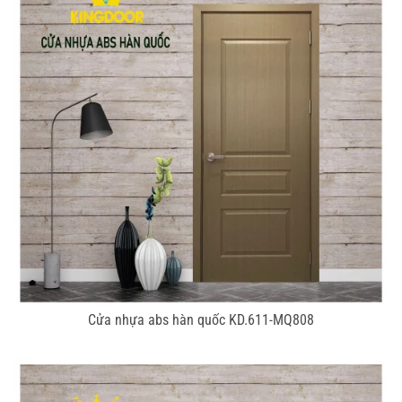
Cửa nhựa abs hàn quốc KD.611-MQ808