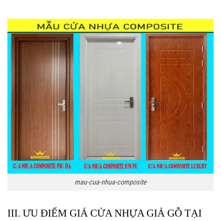
mau-cua-nhua-composite
III. ƯU ĐIỂM GIÁ CỬA NHỰA GIẢ GỖ TẠI