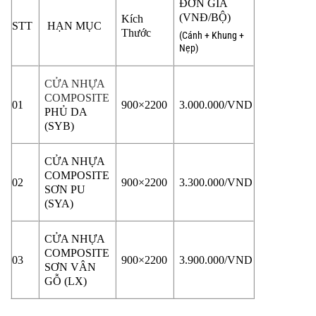
ĐƠN GIÁ
(VNĐ/BỘ)
Kích
STT
HẠN MỤC
Thước
(Cánh + Khung +
Nẹp)
CỬA NHỰA
COMPOSITE
01
900×2200
3.000.000/VND
PHỦ DA
(SYB)
CỬA NHỰA
COMPOSITE
02
900×2200
3.300.000/VND
SƠN PU
(SYA)
CỬA NHỰA
COMPOSITE
03
900×2200
3.900.000/VND
SƠN VÂN
GỖ (LX)