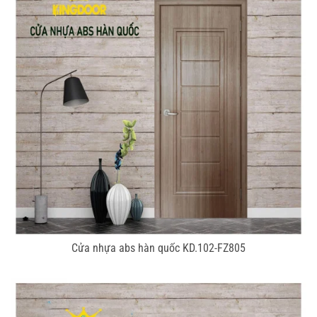
Cửa nhựa abs hàn quốc KD.102-FZ805