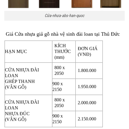
Cửa-nhưa-abs-han-quoc
Giá Cửa nhựa giả gỗ nhà vệ sinh đài loan tại Thủ Đức
KÍCH
ĐƠN GIÁ
HẠN MỤC
THƯỚC
(VNĐ)
(mm)
800 x
CỬA NHỰA ĐÀI
1.800.000
2050
LOAN
GHÉP THANH
900 x
1.950.000
(VÂN GỖ)
2150
800 x
CỬA NHỰA ĐÀI
2.000.000
2050
LOAN
NHỰA ĐÚC
900 x
2.150.000
(VÂN GỖ)
2150