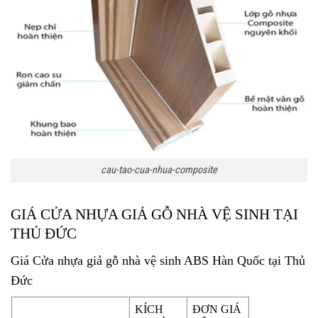
cau-tao-cua-nhua-composite
GIÁ CỬA NHỰA GIẢ GỖ NHÀ VỆ SINH TẠI
THỦ ĐỨC
Giá Cửa nhựa giả gỗ nhà vệ sinh ABS Hàn Quốc tại Thủ
Đức
KÍCH
ĐƠN GIÁ