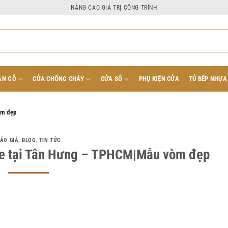
NÂNG CAO GIÁ TRỊ CÔNG TRÌNH
ÂN GỖ
CỬA CHỐNG CHÁY
CỬA SỔ
PHỤ KIỆN CỬA
TỦ BẾP NHỰA
òm đẹp
ÁO GIÁ
,
BLOG
,
TIN TỨC
te tại Tân Hưng – TPHCM|Mẫu vòm đẹp