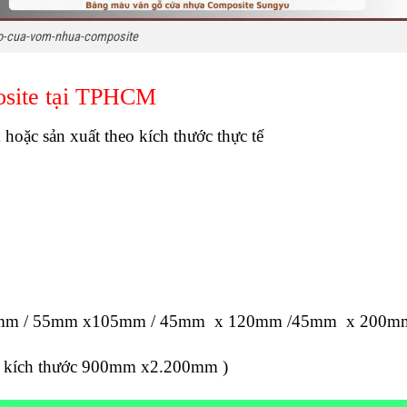
o-cua-vom-nhua-composite
osite tại TPHCM
c sản xuất theo kích thước thực tế
 90mm / 55mm x105mm / 45mm x 120mm /45mm x 200m
ới kích thước 900mm x2.200mm )