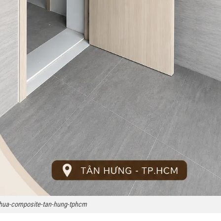
hua-composite-tan-hung-tphcm