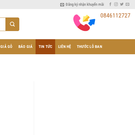
Đăng ký nhận khuyến mãi
0846112727
 GIẢ GỖ
BÁO GIÁ
TIN TỨC
LIÊN HỆ
THƯỚC LỖ BAN