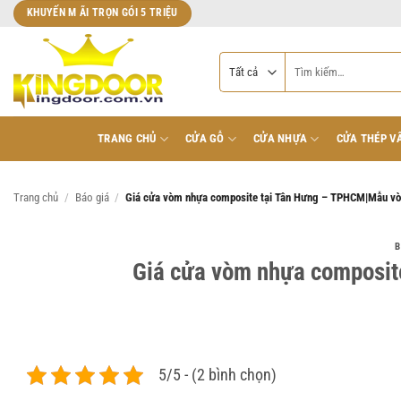
Bỏ
KHUYẾN M ÃI TRỌN GÓI 5 TRIỆU
qua
nội
Tìm
dung
kiếm:
TRANG CHỦ
CỬA GỖ
CỬA NHỰA
CỬA THÉP V
Trang chủ
/
Báo giá
/
Giá cửa vòm nhựa composite tại Tân Hưng – TPHCM|Mẫu v
B
Giá cửa vòm nhựa composi
5/5 - (2 bình chọn)