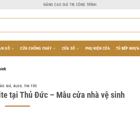
NÂNG CAO GIÁ TRỊ CÔNG TRÌNH
ÂN GỖ
CỬA CHỐNG CHÁY
CỬA SỔ
PHỤ KIỆN CỬA
TỦ BẾP NHỰA
sinh
ÁO GIÁ
,
BLOG
,
TIN TỨC
e tại Thủ Đức – Mẫu cửa nhà vệ sinh