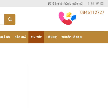
Đăng ký nhận khuyến mãi
0846112727
 GIẢ GỖ
BÁO GIÁ
TIN TỨC
LIÊN HỆ
THƯỚC LỖ BAN