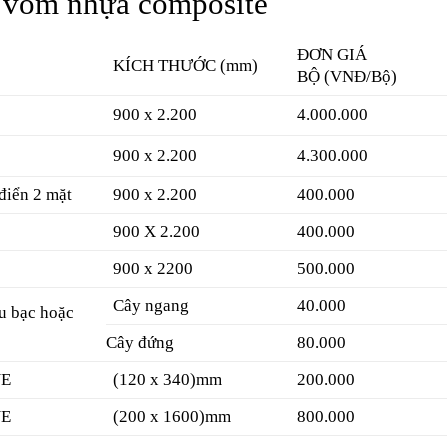
a vòm nhựa composite
ĐƠN GIÁ
KÍCH THƯỚC
(mm)
BỘ
(VNĐ/Bộ)
900 x 2.200
4.000.000
900 x 2.200
4.300.000
 điển 2 mặt
900 x 2.200
400.000
900 X 2.200
400.000
900 x 2200
500.000
Cây ngang
40.000
u bạc hoặc
Cây đứng
80.000
UE
(120 x 340)mm
200.000
UE
(200 x 1600)mm
800.000