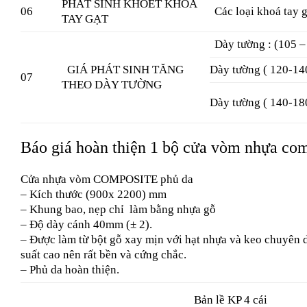
PHÁT SINH KHOÉT KHOÁ
06
Các loại khoá tay g
TAY GẠT
Dày tường : (105
GIÁ PHÁT SINH TĂNG
Dày tường ( 120-1
07
THEO DÀY TƯỜNG
Dày tường ( 140-1
Báo giá hoàn thiện 1 bộ cửa vòm nhựa co
Cửa nhựa vòm COMPOSITE phủ da
– Kích thước (900x 2200) mm
– Khung bao, nẹp chỉ làm bằng nhựa gỗ
– Độ dày cánh 40mm (± 2).
– Được làm từ bột gỗ xay mịn với hạt nhựa và keo chuyên 
suất cao nên rất bền và cứng chắc.
– Phủ da hoàn thiện.
Bản lề KP 4 cái