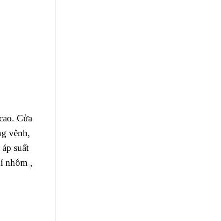
cao. Cửa
ng vênh,
 áp suất
hỉ nhôm ,