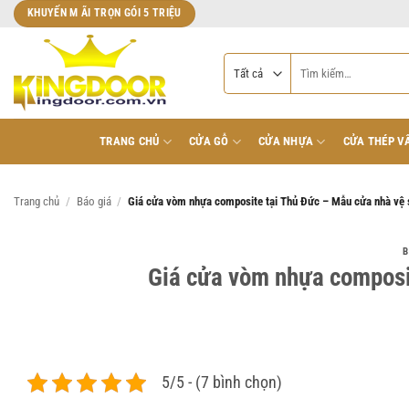
Bỏ
KHUYẾN M ÃI TRỌN GÓI 5 TRIỆU
qua
nội
Tìm
dung
kiếm:
TRANG CHỦ
CỬA GỖ
CỬA NHỰA
CỬA THÉP V
Trang chủ
/
Báo giá
/
Giá cửa vòm nhựa composite tại Thủ Đức – Mẫu cửa nhà vệ 
B
Giá cửa vòm nhựa composit
5/5 - (7 bình chọn)