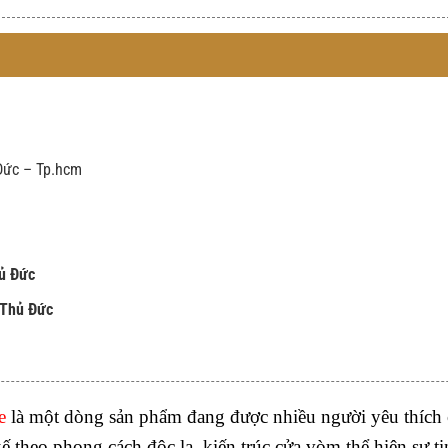
Đức – Tp.hcm
hủ Đức
 Thủ Đức
e
là một dòng sản phẩm đang được nhiều người yêu thích 
ế theo phong cách độc lạ, kiến trúc cửa vòm thể hiện sự ti