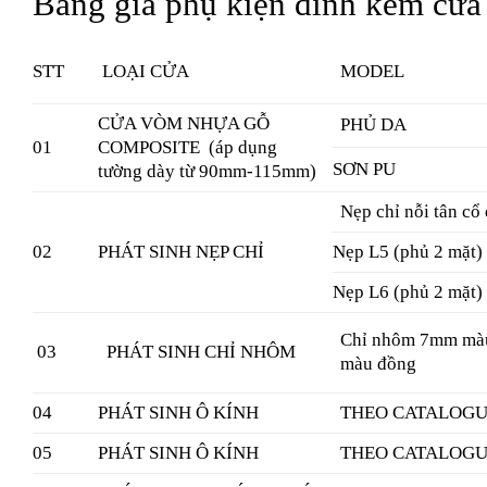
Bảng giá phụ kiện đính kèm cử
STT
LOẠI CỬA
MODEL
CỬA VÒM NHỰA GỖ
PHỦ DA
01
COMPOSITE
(áp dụng
SƠN PU
tường dày từ 90mm-115mm)
Nẹp chỉ nỗi tân cổ
02
PHÁT SINH NẸP CHỈ
Nẹp L5 (phủ 2 mặt)
Nẹp L6 (phủ 2 mặt)
Chỉ nhôm 7mm mà
03
PHÁT SINH CHỈ NHÔM
màu đồng
04
PHÁT SINH Ô KÍNH
THEO CATALOG
05
PHÁT SINH Ô KÍNH
THEO CATALOG