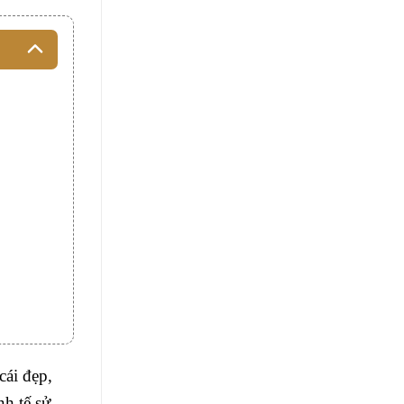
cái đẹp,
nh tế sử