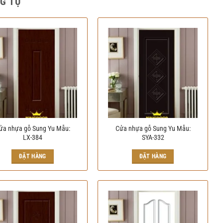
G TỰ
ửa nhựa gỗ Sung Yu Mẫu:
Cửa nhựa gỗ Sung Yu Mẫu:
LX-384
SYA-332
ĐẶT HÀNG
ĐẶT HÀNG