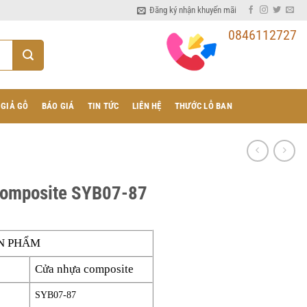
Đăng ký nhận khuyến mãi
0846112727
 GIẢ GỖ
BÁO GIÁ
TIN TỨC
LIÊN HỆ
THƯỚC LỖ BAN
composite SYB07-87
N PHẨM
Cửa nhựa composite
SYB07-87