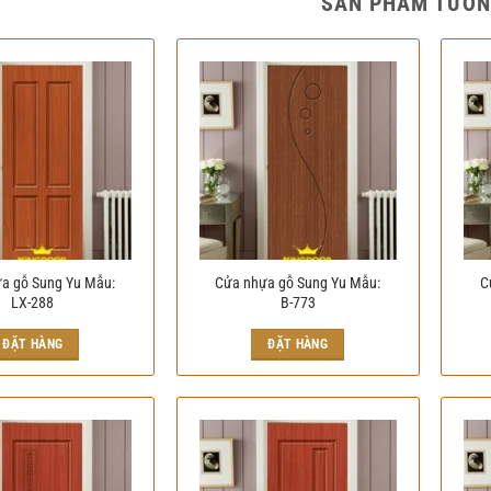
SẢN PHẨM TƯƠN
a gỗ Sung Yu Mẫu:
Cửa nhựa gỗ Sung Yu Mẫu:
C
LX-288
B-773
ĐẶT HÀNG
ĐẶT HÀNG