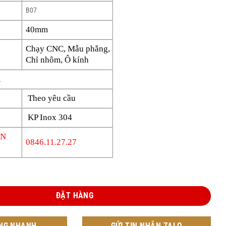
B07
40mm
Chạy CNC, Mẫu phẳng,
Chỉ nhôm, Ô kính
A
Theo yêu cầu
KP Inox 304
ÊN
0846.11.27.27
SYB07-87 số lượng
ĐẶT HÀNG
NG NHANH
GỬI TIN NHẮN ZALO