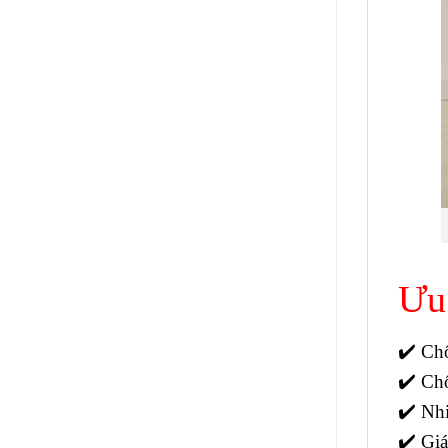
Ưu
✔️ Ch
✔️ Chố
✔️ Nhi
✔️ Gi