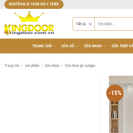
Bỏ
KHUYẾN M ÃI TRỌN GÓI 5 TRIỆU
qua
nội
Tìm
dung
kiếm:
TRANG CHỦ
CỬA GỖ
CỬA NHỰA
CỬA THÉP V
Trang chủ
/
sản phẩm
/
Cửa nhựa
/
Cửa nhựa gỗ sungyu
-15%