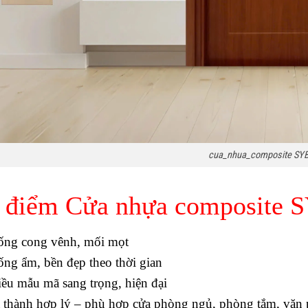
cua_nhua_composite SY
 điểm Cửa nhựa composite 
ống cong vênh, mối mọt
ng ẩm, bền đẹp theo thời gian
ều mẫu mã sang trọng, hiện đại
á thành hợp lý – phù hợp cửa phòng ngủ, phòng tắm, văn