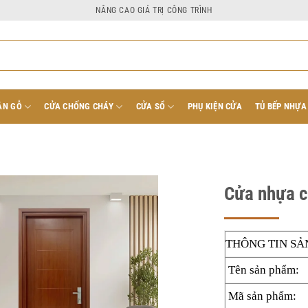
NÂNG CAO GIÁ TRỊ CÔNG TRÌNH
ÂN GỖ
CỬA CHỐNG CHÁY
CỬA SỔ
PHỤ KIỆN CỬA
TỦ BẾP NHỰA
Cửa nhựa 
Giá
Giá
THÔNG TIN SẢ
gốc
hiện
là:
tại
Tên sản phẩm:
3.900.000₫.
là:
Mã sản phẩm:
3.300.000₫.