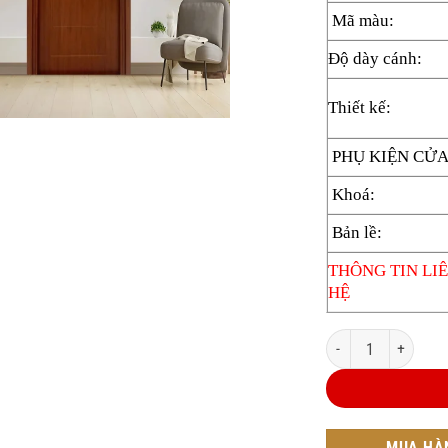
Mã màu:
Độ dày cánh:
Thiết kế:
PHỤ KIỆN CỬ
Khoá:
Bản lề:
THÔNG TIN LI
HỆ
Cửa nhựa composite 
MUA HÀ