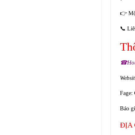
👉 Mộ
📞 Liê
Thô
☎Hotl
Websi
Fage:
Báo g
ĐỊA