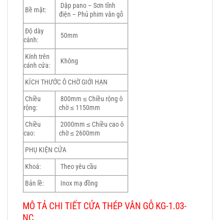
Dập pano – Sơn tĩnh
Bề mặt:
điện – Phủ phim vân gỗ
Độ dày
50mm
cánh:
Kính trên
Không
cánh cửa:
KÍCH THƯỚC Ô CHỜ GIỚI HẠN
Chiều
800mm ≤ Chiều rộng ô
rộng:
chờ ≤ 1150mm
Chiều
2000mm ≤ Chiều cao ô
cao:
chờ ≤ 2600mm
PHỤ KIỆN CỬA
Khoá:
Theo yêu cầu
Bản lề:
Inox mạ đồng
MÔ TẢ CHI TIẾT CỬA THÉP VÂN GỖ KG-1.03-
NC