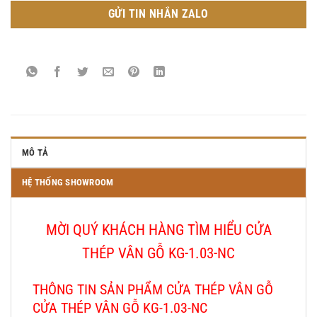
GỬI TIN NHẮN ZALO
MÔ TẢ
HỆ THỐNG SHOWROOM
MỜI QUÝ KHÁCH HÀNG TÌM HIỂU CỬA
THÉP VÂN GỖ KG-1.03-NC
THÔNG TIN SẢN PHẨM CỬA THÉP VÂN GỖ
CỬA THÉP VÂN GỖ KG-1.03-NC