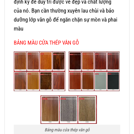
định kỳ để duy trì được vẻ đẹp và chất lượng
của nó. Bạn cần thường xuyên lau chùi và bảo
dưỡng lớp vân gỗ để ngăn chặn sự mòn và phai
màu
BẢNG MÀU CỬA THÉP VÂN GỖ
Bảng màu cửa thép vân gỗ