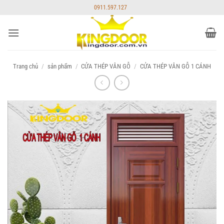
Bỏ
0911.597.127
qua
nội
dung
Trang chủ
/
sản phẩm
/
CỬA THÉP VÂN GỖ
/
CỬA THÉP VÂN GỖ 1 CÁNH