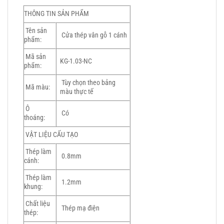
THÔNG TIN SẢN PHẨM
Tên sản
Cửa thép vân gỗ 1 cánh
phẩm:
Mã sản
KG-1.03-NC
phẩm:
Tùy chọn theo bảng
Mã màu:
màu thực tế
Ô
Có
thoáng:
VẬT LIỆU CẤU TẠO
Thép làm
0.8mm
cánh:
Thép làm
1.2mm
khung:
Chất liệu
Thép mạ điện
thép: