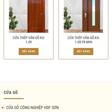
CỬA THÉP VÂN GỖ KG-
CỬA THÉP VÂN GỖ KG-
1.09
1.08-TK-MIN
ĐẶT HÀNG
ĐẶT HÀNG
CỬA GỖ
CỬA GỖ CÔNG NGHIỆP HDF SƠN