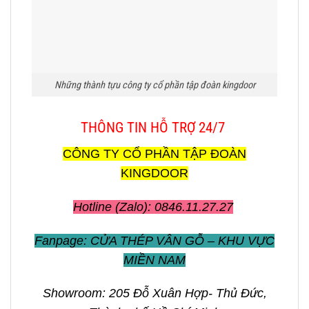
Những thành tựu công ty cổ phần tập đoàn kingdoor
THÔNG TIN HỖ TRỢ 24/7
CÔNG TY CỔ PHẦN TẬP ĐOÀN
KINGDOOR
Hotline (Zalo): 0846.11.27.27
Fanpage: CỬA THÉP VÂN GỖ – KHU VỰC
MIỀN NAM
Showroom: 205 Đỗ Xuân Hợp- Thủ Đức,