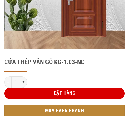
CỬA THÉP VÂN GỖ KG-1.03-NC
CỬA THÉP VÂN GỖ KG-1.03-NC số lượng
ĐẶT HÀNG
MUA HÀNG NHANH