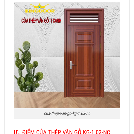
cua-thep-van-go-kg-1.03-nc
ƯU ĐIỂM CỬA THÉP VÂN GỖ KG-1.03-NC