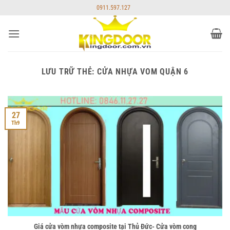
Bỏ
0911.597.127
qua
nội
dung
LƯU TRỮ THẺ:
CỬA NHỰA VOM QUẬN 6
27
Th9
Giá cửa vòm nhựa composite tại Thủ Đức- Cửa vòm cong