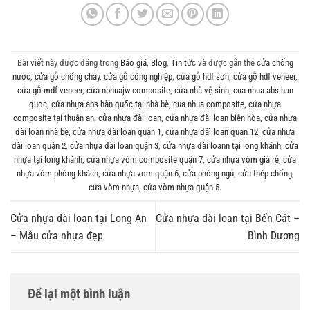
Bài viết này được đăng trong
Báo giá
,
Blog
,
Tin tức
và được gắn thẻ
cửa chống
nước
,
cửa gỗ chống cháy
,
cửa gỗ công nghiệp
,
cửa gỗ hdf sơn
,
cửa gỗ hdf veneer
,
cửa gỗ mdf veneer
,
cửa nbhuajw composite
,
cửa nhà vệ sinh
,
cua nhua abs han
quoc
,
cửa nhựa abs hàn quốc tại nhà bè
,
cua nhua composite
,
cửa nhựa
composite tại thuận an
,
cửa nhựa đài loan
,
cửa nhựa đài loan biên hòa
,
cửa nhựa
đài loan nhà bè
,
cửa nhựa đài loan quận 1
,
cửa nhựa đâì loan quạn 12
,
cửa nhựa
đài loan quận 2
,
cửa nhựa đài loan quận 3
,
cửa nhựa đài loann tại long khánh
,
cửa
nhựa tại long khánh
,
cửa nhựa vòm composite quận 7
,
cửa nhựa vòm giá rẻ
,
cửa
nhựa vòm phòng khách
,
cửa nhựa vom quận 6
,
cửa phòng ngủ
,
cửa thép chống
,
cửa vòm nhựa
,
cửa vòm nhựa quận 5
.
Cửa nhựa đài loan tại Long An
Cửa nhựa đài loan tại Bến Cát –
– Mẫu cửa nhựa đẹp
Bình Dương
Để lại một bình luận