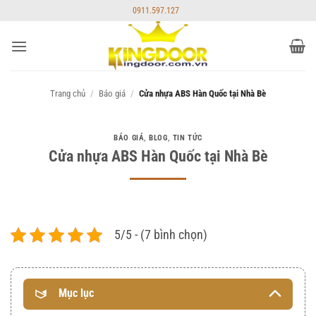
Bỏ
0911.597.127
qua
nội
dung
Trang chủ
/
Báo giá
/
Cửa nhựa ABS Hàn Quốc tại Nhà Bè
BÁO GIÁ
,
BLOG
,
TIN TỨC
Cửa nhựa ABS Hàn Quốc tại Nhà Bè
5/5 - (7 bình chọn)
Mục lục