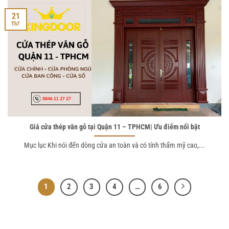
21
Th7
Giá cửa thép vân gỗ tại Quận 11 – TPHCM| Ưu điểm nổi bật
Mục lục Khi nói đến dòng cửa an toàn và có tính thẩm mỹ cao,...
1
2
3
4
…
6