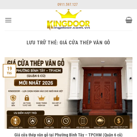
Bỏ
0911.597.127
qua
nội
dung
LƯU TRỮ THẺ:
GIÁ CỬA THÉP VÂN GỖ
19
Th5
Giá cửa thép vân gỗ tại Phường Bình Tây – TPCHM (Quận 6 cũ)