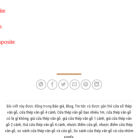
te
n
posite
Bài viết này được đăng trong
Báo giá
,
Blog
,
Tin tức
và được gắn thẻ
cửa sổ thép
vân gỗ
,
cửa thép vân gỗ 4 cánh
,
Cửa thép vân gỗ bao nhiêu 1m
,
cửa thép vân gỗ
có bị gỉ không
,
giá cửa thép vân gỗ
,
giá cửa thép vân gỗ 1 cánh
,
giá cửa thép vân
gỗ 2 cánh
,
Giá cửa thép vân gỗ 4 cánh
,
nhược điểm cửa gỗ
,
nhược điểm cửa thép
vân gỗ
,
so sánh cửa thép vân gỗ và cửa gỗ
,
So sánh cửa thép vân gỗ và cửa nhôm
xingfa
.