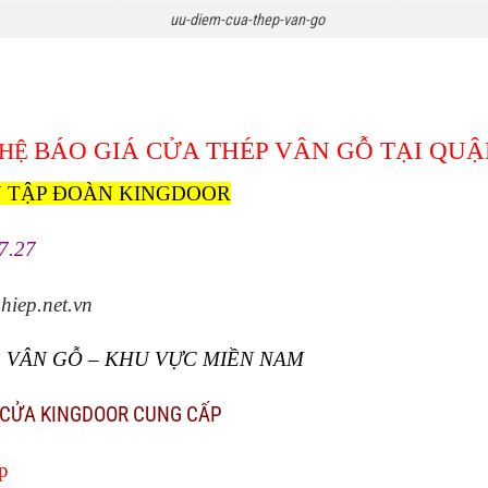
uu-diem-cua-thep-van-go
BÁO
GIÁ CỬA THÉP VÂN GỖ
TẠI QUẬ
 HỆ
N TẬP ĐOÀN KINGDOOR
7.27
iep.net.vn
 VÂN GỖ – KHU VỰC MIỀN NAM
 CỬA KINGDOOR CUNG CẤP
ệp