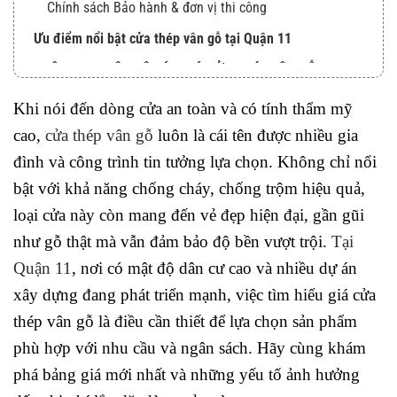
Chính sách Bảo hành & đơn vị thi công
Ưu điểm nổi bật cửa thép vân gỗ tại Quận 11
THÔNG TIN LIÊN HỆ BÁO GIÁ CỬA THÉP VÂN GỖ TẠI
QUẬN 11
Khi nói đến dòng cửa an toàn và có tính thẩm mỹ
cao,
cửa thép vân gỗ
luôn là cái tên được nhiều gia
đình và công trình tin tưởng lựa chọn. Không chỉ nổi
bật với khả năng chống cháy, chống trộm hiệu quả,
loại cửa này còn mang đến vẻ đẹp hiện đại, gần gũi
như gỗ thật mà vẫn đảm bảo độ bền vượt trội.
Tại
Quận 11
, nơi có mật độ dân cư cao và nhiều dự án
xây dựng đang phát triển mạnh, việc tìm hiểu
giá cửa
thép vân gỗ
là điều cần thiết để lựa chọn sản phẩm
phù hợp với nhu cầu và ngân sách. Hãy cùng khám
phá bảng giá mới nhất và những yếu tố ảnh hưởng