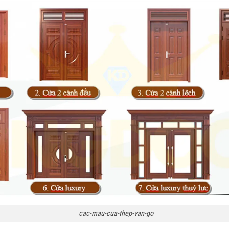
cac-mau-cua-thep-van-go