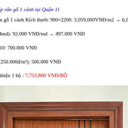
ép vân gỗ 1 cánh tại Quận 11
ân gỗ 1 cánh Kích thước 900×2200
:
3,059,000
VNĐ/m2 → 6,0
.4md)
: 92
.000 VNĐ/md → 497.000 VNĐ
10
: 7
00.000 VNĐ
 (250.000đ/m²)
:
500.000 VNĐ
thiện 1 bộ
:
7,753,
800
VNĐ/BỘ