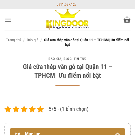
Bỏ
0911.597.127
qua
nội
dung
Trang chủ
/
Báo giá
/
Giá cửa thép vân gỗ tại Quận 11 – TPHCM| Ưu điểm nổi
bật
BÁO GIÁ
,
BLOG
,
TIN TỨC
Giá cửa thép vân gỗ tại Quận 11 –
TPHCM| Ưu điểm nổi bật
5/5 - (1 bình chọn)
Mục lục