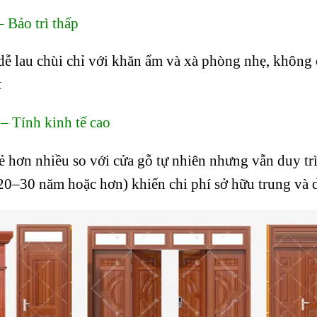
 Bảo trì thấp
dễ lau chùi chỉ với khăn ẩm và xà phòng nhẹ, không 
t
– Tính kinh tế cao
ẻ hơn nhiều so với cửa gỗ tự nhiên nhưng vẫn duy tr
(20–30 năm hoặc hơn) khiến chi phí sở hữu trung và 