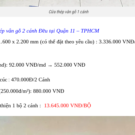
Cửa thép vân gỗ 1 cánh
ép vân gỗ
2 cánh Đều tại Quận 11 – TPHCM
1.600 x 2.200 mm
(có thể đặt theo yêu cầu)
: 3.336.000 VN
md)
: 92
.000 VNĐ/md → 552.000 VNĐ
 cúc
470.000Đ/2 Cánh
:
 (250.000đ/m²)
: 88
0.000 VNĐ
thiện 1 bộ 2 cánh
:
13.645.000 VNĐ/BỘ