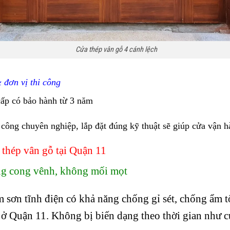
Cửa thép vân gỗ 4 cánh lệch
 đơn vị thi công
cấp có
bảo hành từ 3 năm
công chuyên nghiệp, lắp đặt đúng kỹ thuật sẽ giúp cửa vận 
 thép vân gỗ tại Quận 11
ng cong vênh, không mối mọt
sơn tĩnh điện có khả năng chống gỉ sét, chống ẩm tố
 ở Quận 11. Không bị biến dạng theo thời gian như c