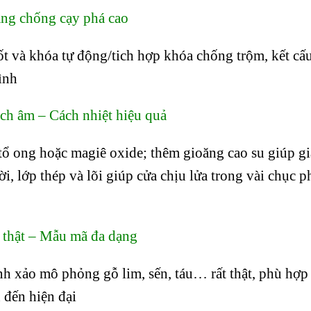
ng chống cạy phá cao
ốt và khóa tự động/tich hợp khóa chống trộm, kết cấ
ình
h âm – Cách nhiệt hiệu quả
tổ ong hoặc magiê oxide; thêm gioăng cao su giúp g
ời, lớp thép và lõi giúp cửa chịu lửa trong vài chục p
thật – Mẫu mã đa dạng
nh xảo mô phỏng gỗ lim, sến, táu… rất thật, phù hợ
n đến hiện đại