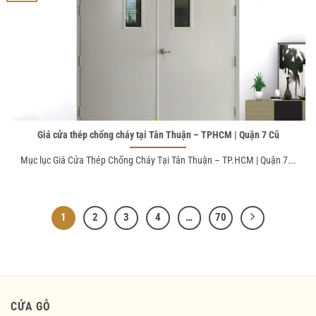
Giá cửa thép chống cháy tại Tân Thuận – TPHCM | Quận 7 Cũ
Mục lục Giá Cửa Thép Chống Cháy Tại Tân Thuận – TP.HCM | Quận 7...
1
2
3
4
…
70
CỬA GỖ