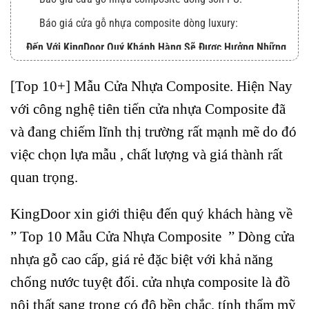
Báo giá cửa gỗ nhựa composite dòng luxury:
Đến Với KingDoor Quý Khánh Hàng Sẽ Được Hưởng Những
Ưu Đãi
[Top 10+] Mẫu Cửa Nhựa Composite. Hiện Nay
Quý Khách Hàng Có Thể Đến Xem Mẫu Trực Tiếp Tại
với công nghệ tiên tiến
cửa nhựa Composite
đã
HỖ TRỢ KHÁCH HÀNG
và đang chiếm lĩnh thị trường rất mạnh mẽ do đó
việc chọn lựa mẫu , chất lượng và giá thành rất
quan trọng.
KingDoor xin giới thiệu đến quý khách hàng về
” Top 10 Mẫu Cửa Nhựa Composite ” Dòng cửa
nhựa gỗ cao cấp, giá rẻ đặc biệt với khả năng
chống nước tuyệt đối. cửa nhựa composite là đồ
nội thất sang trọng có độ bền chắc, tính thẩm mỹ