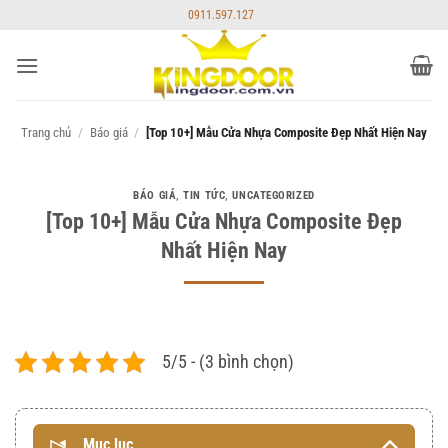
Bỏ
0911.597.127
qua
nội
dung
Trang chủ
/
Báo giá
/
[Top 10+] Mẫu Cửa Nhựa Composite Đẹp Nhất Hiện Nay
BÁO GIÁ
,
TIN TỨC
,
UNCATEGORIZED
[Top 10+] Mẫu Cửa Nhựa Composite Đẹp
Nhất Hiện Nay
5/5 - (3 bình chọn)
Mục lục