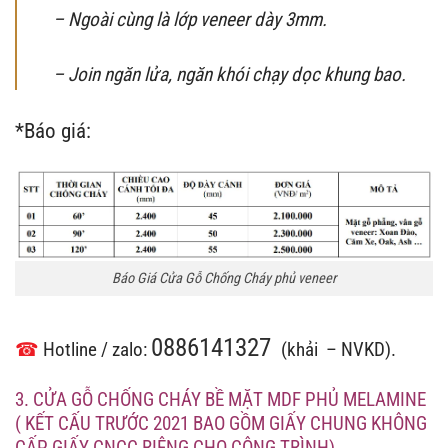
– Ngoài cùng là lớp veneer dày 3mm.
– Join ngăn lửa, ngăn khói chạy dọc khung bao.
*Báo giá:
Báo Giá Cửa Gỗ Chống Cháy phủ veneer
0886141327
☎
Hotline / zalo:
(khải – NVKD).
3. CỬA GỖ CHỐNG CHÁY BỀ MẶT MDF PHỦ MELAMINE
( KẾT CẤU TRƯỚC 2021 BAO GỒM GIẤY CHUNG KHÔNG
CẤP GIẤY CNCC RIÊNG CHO CÔNG TRÌNH)