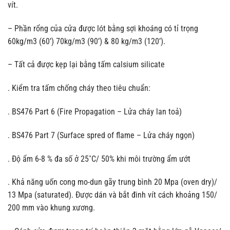
vít.
– Phần rổng của cửa được lót bằng sợi khoáng có tỉ trọng
60kg/m3 (60’) 70kg/m3 (90’) & 80 kg/m3 (120’).
– Tất cả được kẹp lại bằng tấm calsium silicate
. Kiểm tra tấm chống cháy theo tiêu chuẩn:
. BS476 Part 6 (Fire Propagation – Lửa cháy lan toả)
. BS476 Part 7 (Surface spred of flame – Lửa cháy ngọn)
. Độ ẩm 6-8 % đa số ở 25˚C/ 50% khi môi trường ẩm ướt
. Khả năng uốn cong mo-dun gãy trung bình 20 Mpa (oven dry)/
13 Mpa (saturated). Được dán và bắt đinh vít cách khoảng 150/
200 mm vào khung xương.