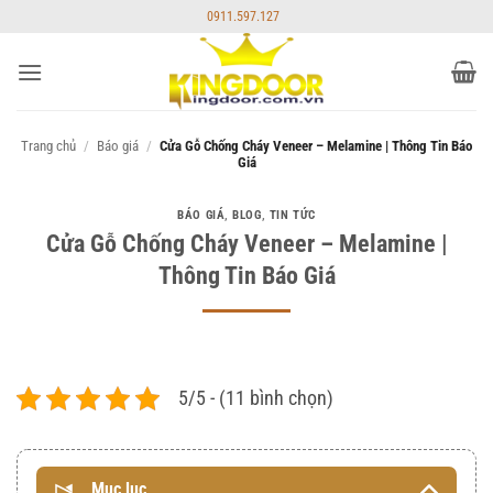
Bỏ
0911.597.127
qua
nội
dung
Trang chủ
/
Báo giá
/
Cửa Gỗ Chống Cháy Veneer – Melamine | Thông Tin Báo
Giá
BÁO GIÁ
,
BLOG
,
TIN TỨC
Cửa Gỗ Chống Cháy Veneer – Melamine |
Thông Tin Báo Giá
5/5 - (11 bình chọn)
Mục lục