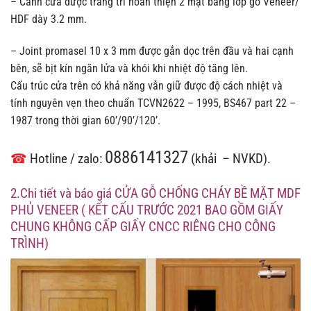
– Cánh cửa được trang trí hoàn thiện 2 mặt bằng lớp gỗ Veneer/
HDF dày 3.2 mm.
– Joint promasel 10 x 3 mm được gắn dọc trên đầu và hai cạnh
bên, sẽ bịt kín ngăn lửa và khói khi nhiệt độ tăng lên.
Cấu trúc cửa trên có khả năng vẫn giữ được độ cách nhiệt và
tính nguyên vẹn theo chuẩn TCVN2622 – 1995, BS467 part 22 –
1987 trong thời gian 60’/90’/120’.
0886141327
☎
Hotline / zalo:
(khải – NVKD).
2.Chi tiết và báo giá CỬA GỖ CHỐNG CHÁY BỀ MẶT MDF
PHỦ VENEER ( KẾT CẤU TRƯỚC 2021 BAO GỒM GIẤY
CHUNG KHÔNG CẤP GIẤY CNCC RIÊNG CHO CÔNG
TRÌNH)