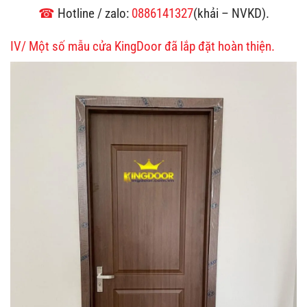
☎
Hotline / zalo:
0886141327
(khải – NVKD).
IV/ Một số mẫu cửa KingDoor đã lắp đặt hoàn thiện.