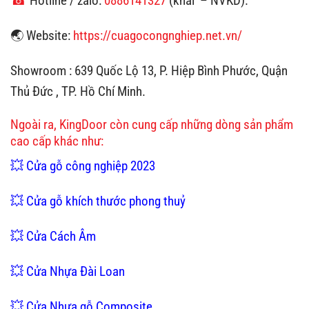
☎
Hotline / zalo:
0886141327
(khải – NVKD).
🌏 Website:
https://cuagocongnghiep.net.vn/
Showroom : 639 Quốc Lộ 13, P. Hiệp Bình Phước, Quận
Thủ Đức , TP. Hồ Chí Minh.
Ngoài ra, KingDoor còn cung cấp những dòng sản phẩm
cao cấp khác như:
💥 Cửa gỗ công nghiệp 2023
💥 Cửa gỗ khích thước phong thuỷ
💥 Cửa Cách Âm
💥 Cửa Nhựa Đài Loan
💥 Cửa Nhựa gỗ Composite