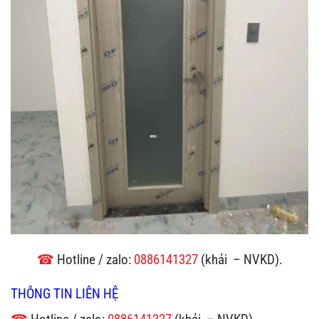
☎
Hotline / zalo:
0886141327
(khải – NVKD).
THÔNG TIN LIÊN HỆ