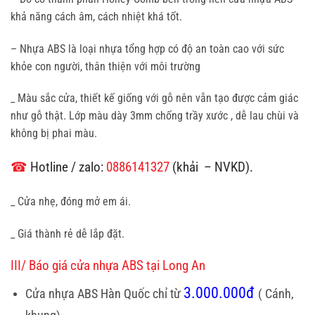
khả năng cách âm, cách nhiệt khá tốt.
– Nhựa ABS là loại nhựa tổng hợp có độ an toàn cao với sức
khỏe con người, thân thiện với môi trường
_ Màu sắc cửa, thiết kế giống với gỗ nên vẫn tạo được cảm giác
như gỗ thật. Lớp màu dày 3mm chống trầy xước , dễ lau chùi và
không bị phai màu.
☎
Hotline / zalo:
0886141327
(khải – NVKD).
_ Cửa nhẹ, đóng mở em ái.
_ Giá thành rẻ dễ lắp đặt.
III/ Báo giá cửa nhựa ABS tại Long An
3.000.000đ
Cửa nhựa ABS Hàn Quốc chỉ từ
( Cánh,