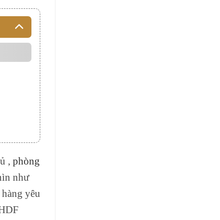
ủ ,
phòng
hìn như
h hàng yêu
u HDF