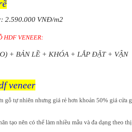
rẽ
r:
2.590.000 VNĐ/m2
GỖ HDF VENEER:
) + BẢN LỀ + KHÓA + LẮP ĐẶT + VẬN
df veneer
n gỗ tự nhiên nhưng giá rẻ hơn khoản 50% giá cửa g
hân tạo nên có thể làm nhiều mẫu và đa dạng theo thị