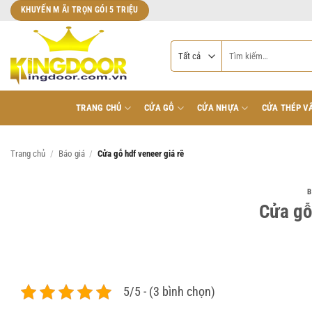
Bỏ
KHUYẾN M ÃI TRỌN GÓI 5 TRIỆU
qua
nội
Tìm
dung
kiếm:
TRANG CHỦ
CỬA GỖ
CỬA NHỰA
CỬA THÉP V
Trang chủ
/
Báo giá
/
Cửa gỗ hdf veneer giá rẽ
B
Cửa gỗ
5/5 - (3 bình chọn)