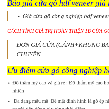
Báo giá cửa gỗ hdf veneer giá 
Giá cửa gỗ công nghiệp hdf venee
CÁCH TÍNH GIÁ TRỊ HOÀN THIỆN 1B CỬA 
ĐƠN GIÁ CỬA (CÁNH+KHUNG BAO
CHUYỂN
Ưu điểm cửa gỗ công nghiệp h
Độ thẩm mỹ cao và giá rẻ
: Độ thẩm mỹ cao hơ
nhiên
Đa dạng mẫu mã
:Bề mặt định hình là gỗ ép n
người tiêu dùng tùy từng thời điểm.