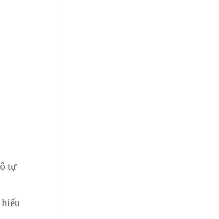
ỗ tự
 hiếu