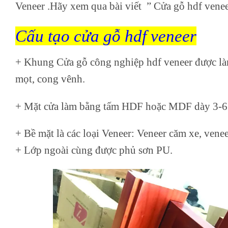
Veneer .Hãy xem qua bài viết ” Cửa gỗ hdf venee
Cấu tạo cửa gỗ hdf veneer
+ Khung Cửa gỗ công nghiệp hdf veneer được làm
mọt, cong vênh.
+ Mặt cửa làm bằng tấm HDF hoặc MDF dày 3-
+ Bề mặt là các loại Veneer: Veneer căm xe, ven
+ Lớp ngoài cùng được phủ sơn PU.