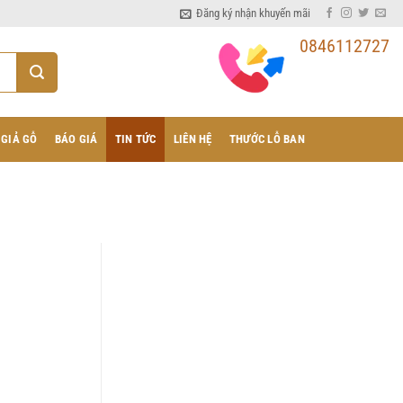
Đăng ký nhận khuyến mãi
0846112727
 GIẢ GỖ
BÁO GIÁ
TIN TỨC
LIÊN HỆ
THƯỚC LỖ BAN