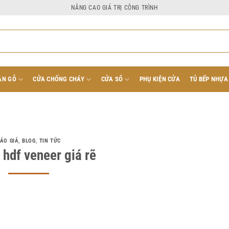
NÂNG CAO GIÁ TRỊ CÔNG TRÌNH
ÂN GỖ
CỬA CHỐNG CHÁY
CỬA SỔ
PHỤ KIỆN CỬA
TỦ BẾP NHỰA
ÁO GIÁ
,
BLOG
,
TIN TỨC
 hdf veneer giá rẽ