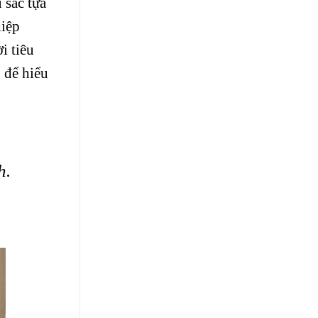
 sắc tựa
hiệp
i tiêu
” để hiểu
h.