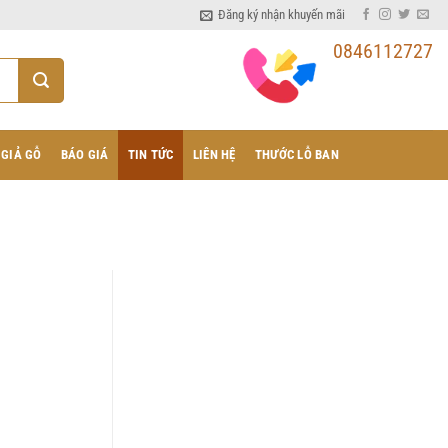
Đăng ký nhận khuyến mãi
0846112727
 GIẢ GỖ
BÁO GIÁ
TIN TỨC
LIÊN HỆ
THƯỚC LỖ BAN