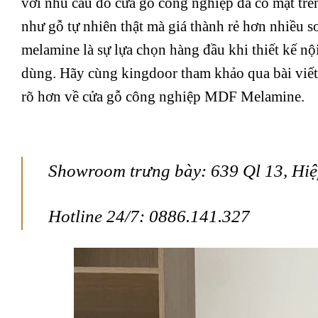
với nhu cầu đó cửa gỗ công nghiệp đã có mặt trên
như gỗ tự nhiên thật mà giá thành rẻ hơn nhiều 
melamine là sự lựa chọn hàng đầu khi thiết kế nộ
dùng. Hãy cùng kingdoor tham khảo qua bài vi
rõ hơn về cửa gỗ công nghiệp MDF Melamine.
Showroom trưng bày: 639 Ql 13, Hi
Hotline 24/7: 0886.141.327