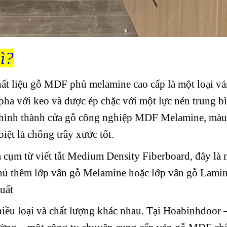
ì?
t liệu gỗ MDF phủ melamine cao cấp là một loại vá
pha với keo và được ép chặc với một lực nén trung bì
o hình thành cửa gỗ công nghiệp MDF Melamine, màu
iệt là chống trầy xước tốt.
ụm từ viết tắt Medium Density Fiberboard, đây là m
ủ thêm lớp vân gỗ Melamine hoặc lớp vân gỗ Lamin
uất
ều loại và chất lượng khác nhau. Tại Hoabinhdoor