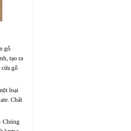
n gỗ
nh, tạo ra
 cửa gỗ
ột loại
ate. Chất
 – Chúng