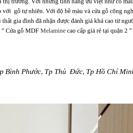
 thị trường. Với những tính năng ưu việt như có màu
so với gỗ tự nhiên. Với độ bề màu và cửa gỗ công ng
i thất gia đình đã nhận được đánh giá khá cao từ ngườ
ết ” Cửa gỗ MDF
Melamine
cao cấp giá rẻ tại quận 2 
ệp Bình Phước, Tp Thủ Đức, Tp Hồ Chí Min