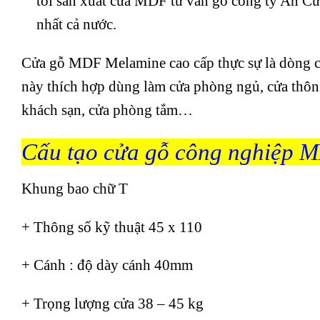
tôi sản xuất cửa MDF từ ván gỗ công ty An C
nhất cả nước.
Cửa gỗ MDF Melamine cao cấp thực sự là dòng cử
này thích hợp dùng làm cửa phòng ngủ, cửa thô
khách sạn, cửa phòng tắm…
Cấu tạo cửa gỗ công nghiệp
Khung bao chữ T
+ Thông số kỹ thuật 45 x 110
+ Cánh : độ dày cánh 40mm
+ Trọng lượng cửa 38 – 45 kg