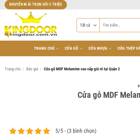
Bỏ
KHUYẾN M ÃI TRỌN GÓI 5 TRIỆU
qua
nội
Tìm
dung
kiếm:
TRANG CHỦ
CỬA GỖ
CỬA NHỰA
CỬA THÉP V
Trang chủ
/
Báo giá
/
Cửa gỗ MDF Melamine cao cấp giá rẻ tại Quận 2
B
Cửa gỗ MDF Melami
5/5 - (3 bình chọn)