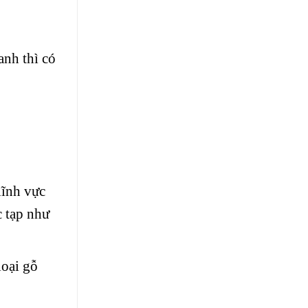
nh thì có
lĩnh vực
c tạp như
loại gỗ