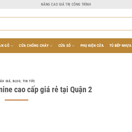
NÂNG CAO GIÁ TRỊ CÔNG TRÌNH
ÂN GỖ
CỬA CHỐNG CHÁY
CỬA SỔ
PHỤ KIỆN CỬA
TỦ BẾP NHỰA
ÁO GIÁ
,
BLOG
,
TIN TỨC
ne cao cấp giá rẻ tại Quận 2