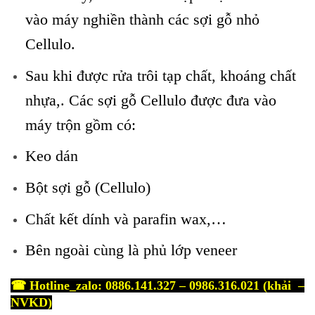
vào máy nghiền thành các sợi gỗ nhỏ
Cellulo.
Sau khi được rửa trôi tạp chất, khoáng chất
nhựa,. Các sợi gỗ Cellulo được đưa vào
máy trộn gồm có:
Keo dán
Bột sợi gỗ (Cellulo)
Chất kết dính và parafin wax,…
Bên ngoài cùng là phủ lớp veneer
☎ Hotline_zalo: 0886.141.327 – 0986.316.021 (khải –
NVKD)