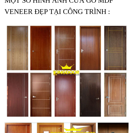
MỘT SỐ HÌNH ẢNH CỬA GỖ MDF
VENEER ĐẸP TẠI CÔNG TRÌNH :