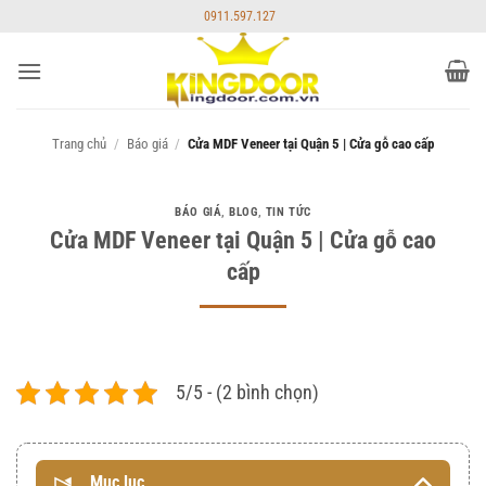
Bỏ
0911.597.127
qua
nội
dung
Trang chủ
/
Báo giá
/
Cửa MDF Veneer tại Quận 5 | Cửa gỗ cao cấp
BÁO GIÁ
,
BLOG
,
TIN TỨC
Cửa MDF Veneer tại Quận 5 | Cửa gỗ cao
cấp
5/5 - (2 bình chọn)
Mục lục