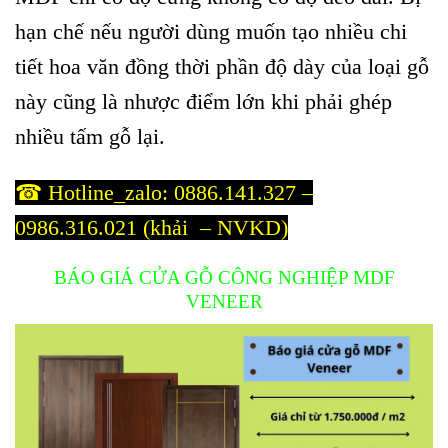
hạn chế nếu người dùng muốn tạo nhiều chi
tiết hoa văn đồng thời phần độ dày của loại gỗ
này cũng là nhược điểm lớn khi phải ghép
nhiều tấm gỗ lại.
☎ Hotline_zalo: 0886.141.327 –
0986.316.021 (khải – NVKD)
BÁO GIÁ CỬA GỖ CÔNG NGHIỆP MDF
VENEER