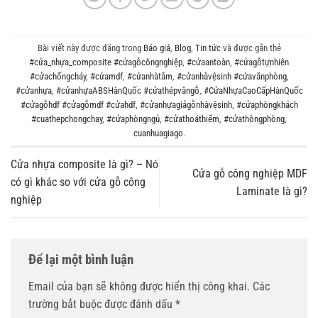
Bài viết này được đăng trong
Báo giá
,
Blog
,
Tin tức
và được gắn thẻ
#cửa_nhựa_composite #cửagỗcôngnghiệp
,
#cửaantoàn
,
#cửagỗtựnhiên
#cửachốngcháy
,
#cửamdf
,
#cửanhàtắm
,
#cửanhàvệsinh #cửavănphòng
,
#cửanhựa
,
#cửanhựaABSHànQuốc #cửathépvângỗ
,
#CửaNhựaCaoCấpHànQuốc
#cửagỗhdf #cửagỗmdf #cửahdf
,
#cửanhựagiảgỗnhàvệsinh
,
#cửaphòngkhách
#cuathepchongchay
,
#cửaphòngngủ
,
#cửathoáthiểm
,
#cửathôngphòng
,
cuanhuagiago
.
Cửa nhựa composite là gì? – Nó
Cửa gỗ công nghiệp MDF
có gì khác so với cửa gỗ công
Laminate là gì?
nghiệp
Để lại một bình luận
Email của bạn sẽ không được hiển thị công khai.
Các
trường bắt buộc được đánh dấu
*