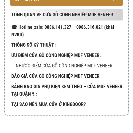
TỔNG QUAN VỀ CỬA GỖ CÔNG NGHIỆP MDF VENEER
☎ Hotline_zalo: 0886.141.327 – 0986.316.021 (khải –
NVKD)
THÔNG SỐ KỸ THUẬT :
ƯU ĐIỂM CỬA GỖ CÔNG NGHIỆP MDF VENEER:
NHƯỢC ĐIỂM CỬA GỖ CÔNG NGHIỆP MDF VENEER
BÁO GIÁ CỬA GỖ CÔNG NGHIỆP MDF VENEER
BẢNG BÁO GIÁ PHỤ KIỆN KÈM THEO – CỬA MDF VENEER
TẠI QUẬN 5 :
TẠI SAO NÊN MUA CỬA Ở KINGDOOR?