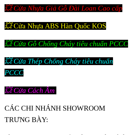
💥 Cửa Nhựa Giả Gỗ Đài Loan Cao cấp
💥
Cửa Nhựa ABS Hàn Quốc KOS
💥 Cửa Gỗ Chống Cháy tiêu chuẩn PCCC
💥 Cửa Thép Chống Cháy tiêu chuẩn
PCCC
💥
Cửa Cách Âm
CÁC CHI NHÁNH SHOWROOM
TRƯNG BÀY: