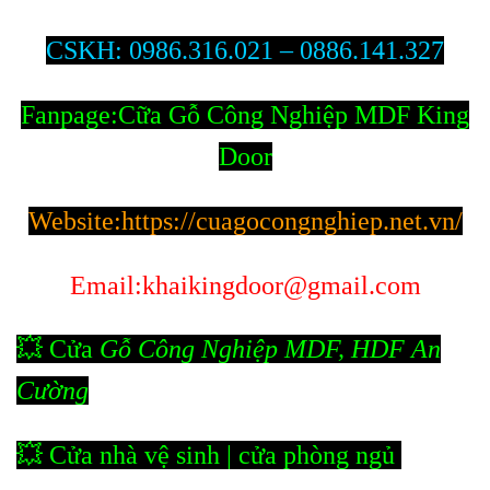
CSKH
:
0986.316.021 – 0886.141.327
Fanpage
:
Cữa Gỗ Công Nghiệp MDF King
Door
Website
:
https://cuagocongnghiep.net.vn/
Email
:khaikingdoor@gmail.com
💥 Cửa
Gỗ Công Nghiệp MDF, HDF An
Cường
💥 Cửa nhà vệ sinh | cửa phòng ngủ