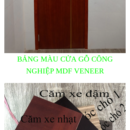
BẢNG MÀU CỬA GỖ CÔNG
NGHIỆP MDF VENEER