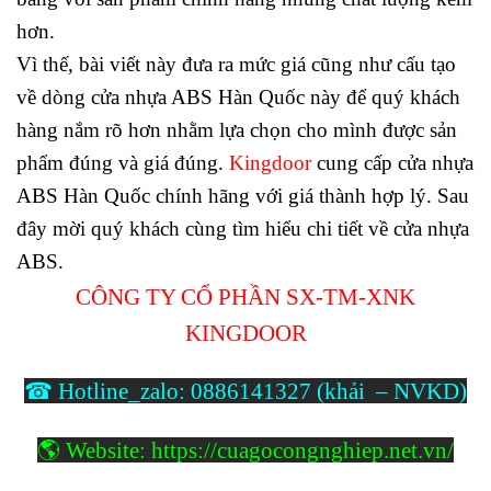
hơn.
Vì thế, bài viết này đưa ra mức giá cũng như cấu tạo
về dòng cửa nhựa ABS Hàn Quốc này để quý khách
hàng nắm rõ hơn nhằm lựa chọn cho mình được sản
phẩm đúng và giá đúng.
Kingdoor
cung cấp cửa nhựa
ABS Hàn Quốc chính hãng với giá thành hợp lý. Sau
đây mời quý khách cùng tìm hiểu chi tiết về cửa nhựa
ABS.
CÔNG TY CỔ PHẦN SX-TM-XNK
KINGDOOR
☎ Hotline_zalo: 0886141327 (khải – NVKD)
🌎 Website: https://cuagocongnghiep.net.vn/