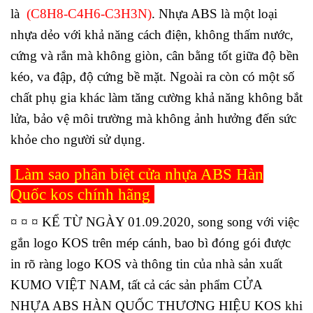
là
(C8H8-C4H6-C3H3N)
.
Nhựa ABS là một loại
nhựa dẻo với khả năng cách điện
,
không thấm nước,
cứng và rắn mà không giòn
,
cân bằng tốt giữa độ bền
kéo, va đập, độ cứng bề mặt.
Ngoài ra còn có một số
chất phụ gia khác làm tăng cường khả năng không bắt
lửa, bảo vệ môi trường mà không ảnh hưởng đến sức
khỏe cho người sử dụng.
Làm sao phân biệt cửa nhựa ABS Hàn
Quốc kos chính hãng
¤ ¤ ¤
KỂ TỪ NGÀY 01.09.2020, song song với việc
gắn logo KOS trên mép cánh, bao bì đóng gói được
in rõ ràng logo KOS và thông tin của nhà sản xuất
KUMO VIỆT NAM, tất cả các sản phẩm CỬA
NHỰA ABS HÀN QUỐC THƯƠNG HIỆU KOS khi