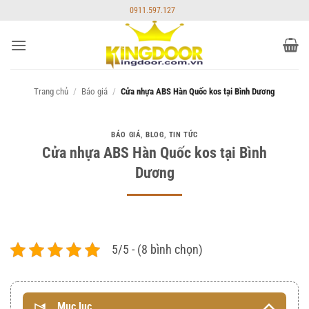
Bỏ
0911.597.127
qua
nội
dung
Trang chủ
/
Báo giá
/
Cửa nhựa ABS Hàn Quốc kos tại Bình Dương
BÁO GIÁ
,
BLOG
,
TIN TỨC
Cửa nhựa ABS Hàn Quốc kos tại Bình
Dương
5/5 - (8 bình chọn)
Mục lục