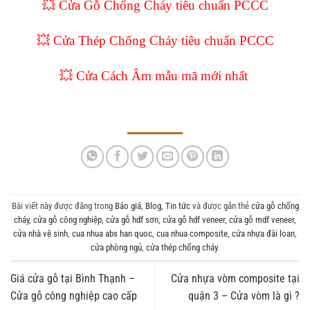
💥 Cửa Gỗ Chống Cháy tiêu chuẩn PCCC
💥 Cửa Thép Chống Cháy tiêu chuẩn PCCC
💥
Cửa Cách Âm mẫu mã mới nhất
Bài viết này được đăng trong
Báo giá
,
Blog
,
Tin tức
và được gắn thẻ
cửa gỗ chống
cháy
,
cửa gỗ công nghiệp
,
cửa gỗ hdf sơn
,
cửa gỗ hdf veneer
,
cửa gỗ mdf veneer
,
cửa nhà vệ sinh
,
cua nhua abs han quoc
,
cua nhua composite
,
cửa nhựa đài loan
,
cửa phòng ngủ
,
cửa thép chống cháy
.
Giá cửa gỗ tại Bình Thạnh –
Cửa nhựa vòm composite tại
Cửa gỗ công nghiệp cao cấp
quận 3 – Cửa vòm là gì ?