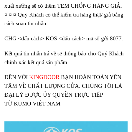
xuất xưởng sẽ có thêm
TEM CHỐNG HÀNG GIẢ.
¤
¤ ¤ Quý Khách có thể kiểm tra hàng thật/ giả bằng
cách soạn tin nhắn:
CHG <dấu cách> KOS <dấu cách> mã số gửi 8077.
Kết quả tin nhắn trả về sẽ thông báo cho Quý Khách
chính xác kết quả sản phẩm.
ĐẾN VỚI
KINGDOOR
BẠN HOÀN TOÀN YÊN
TÂM VỀ CHẤT LƯỢNG CỬA. CHÚNG TÔI LÀ
ĐẠI LÝ ĐƯỢC ỦY QUYỀN TRỰC TIẾP
TỪ KUMO VIỆT NAM