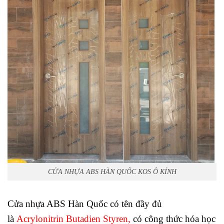
CỬA NHỰA ABS HÀN QUỐC KOS Ô KÍNH
Cửa nhựa ABS Hàn Quốc có tên đầy đủ
là
Acrylonitrin Butadien Styren
,
có công thức hóa học