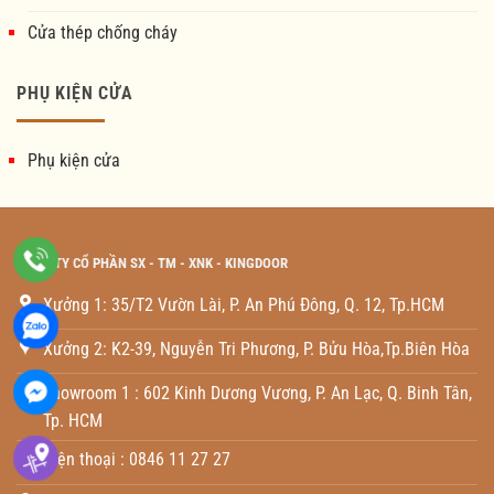
Cửa thép chống cháy
PHỤ KIỆN CỬA
Phụ kiện cửa
CÔNG TY CỔ PHẦN SX - TM - XNK - KINGDOOR
Xưởng 1: 35/T2 Vườn Lài, P. An Phú Đông, Q. 12, Tp.HCM
Xưởng 2: K2-39, Nguyễn Tri Phương, P. Bửu Hòa,Tp.Biên Hòa
Showroom 1 : 602 Kinh Dương Vương, P. An Lạc, Q. Binh Tân,
Tp. HCM
Điện thoại : 0846 11 27 27