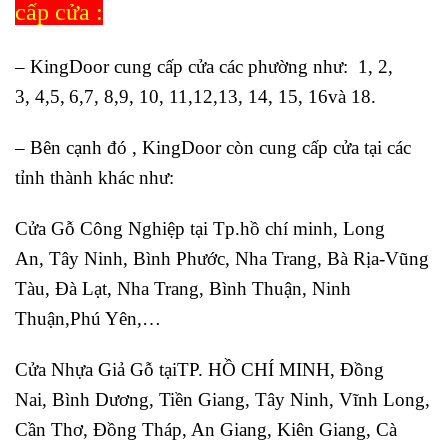
cấp cửa :
–
KingDoor
cung cấp cửa các phường như:
1, 2,
3
,
4
,
5
,
6
,
7,
8,
9, 10
,
11,12,
13, 14
,
15, 16
và 18.
– Bên cạnh đó , KingDoor còn cung cấp cửa tại các
tỉnh thành khác như:
Cửa Gỗ Công Nghiệp tại
Tp.hồ chí minh
,
Long
An,
Tây Ninh,
Bình Phước,
Nha Trang, Bà Rịa-Vũng
Tàu,
Đà Lạt,
Nha Trang, Bình Thuận,
Ninh
Thuận,Phú Yên
,…
Cửa Nhựa Giả Gỗ tại
TP. HỒ CHÍ MINH
,
Đồng
Nai,
Bình Dương,
T
iền
Giang,
Tây Ninh
,
Vĩnh Long,
Cần Thơ,
Đồng Tháp, An Giang,
Kiên Giang,
Cà