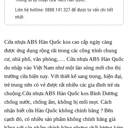
Liên hệ hotline: 0888.141.327 để được tư vấn chi tiết
nhất.
Ưu điểm cửa nhựa ABS Hàn Quốc kos tại Bình Dương
Liên hệ hotline: 0888.141.327 để được tư vấn chi
Cửa nhựa ABS Hàn Quốc kos cao cấp ngày càng
tiết nhất.
được ứng dụng rộng rãi trong các công trình chung
Thông tin hỗ trợ khách hàng:
cư, nhà phố, văn phòng,…. Cửa nhựa ABS Hàn Quốc
du nhập vào Việt Nam như một làn sóng mới cho thị
trường cửa hiện nay. Với thiết kế sang trọng, hiện đại,
trẻ trung nên có vẻ được rất nhiều các gia đình trẻ ưa
chuộng.Cửa nhựa ABS Hàn Quốc kos Bình Dương
chống nước, chống ẩm, không bị mối mọt. Cách
nhận biết cửa Hàn Quốc không chính hãng ? Bên
cạnh đó, có nhiều sản phẩm không chính hãng giá
bằng với sản phẩm chính hãng nhưng chất lượng kém